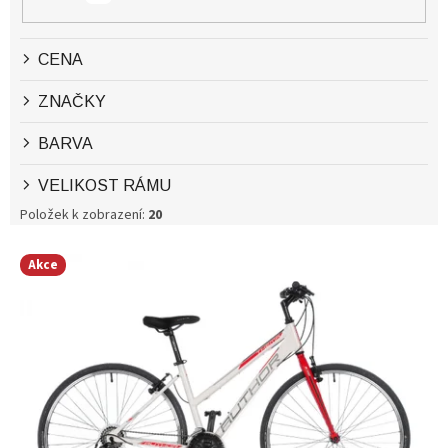
Ů
CENA
ZNAČKY
BARVA
VELIKOST RÁMU
Položek k zobrazení:
20
V
Akce
Ý
P
I
S
P
R
O
D