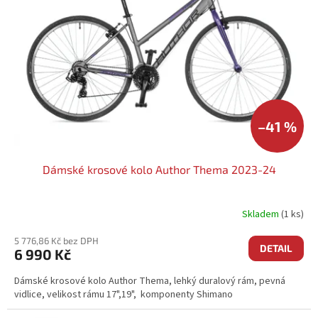
–41 %
Dámské krosové kolo Author Thema 2023-24
Skladem
(1 ks)
5 776,86 Kč bez DPH
DETAIL
6 990 Kč
Dámské krosové kolo Author Thema, lehký duralový rám, pevná
vidlice, velikost rámu 17",19", komponenty Shimano