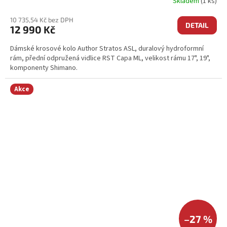
Skladem
(1 ks)
10 735,54 Kč bez DPH
DETAIL
12 990 Kč
Dámské krosové kolo Author Stratos ASL, duralový hydroformní
rám, přední odpružená vidlice RST Capa ML, velikost rámu 17", 19",
komponenty Shimano.
Akce
–27 %