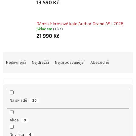
13 590 Kč
Dámské krosové kolo Author Grand ASL 2026
Skladem
(1 ks)
21 990 Kč
Ř
A
Nejlevnější
Nejdražší
Nejprodávanější
Abecedně
Z
E
N
Í
P
Na skladě
20
R
O
D
Akce
9
U
K
Novinka
4
T