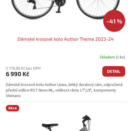
U
K
T
Ů
–41 %
Dámské krosové kolo Author Thema 2023-24
Skladem
(1 ks)
5 776,86 Kč bez DPH
DETAIL
6 990 Kč
Dámské krosové kolo Author Linea, lehký duralový rám, odpružená
přední vidlice RST Neon ML, velikost rámu 17",19", komponenty
Shimano
Akce