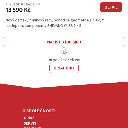
11 231,40 Kč bez DPH
DETAIL
13 590 Kč
Nový dámský hliníkový rám, pohodlná geometrie s nízkým
nástupem, komponenty SHIMANO CUES 1 x 9
NAČÍST 8 DALŠÍCH
S
1
2
T
O
R
20
položek celkem
V
Á
L
NAHORU
N
Á
K
D
O
V
A
Á
C
Z
N
Í
Á
Í
P
P
R
A
O SPOLEČNOSTI
V
T
K
O NÁS
Í
Y
SERVIS
V