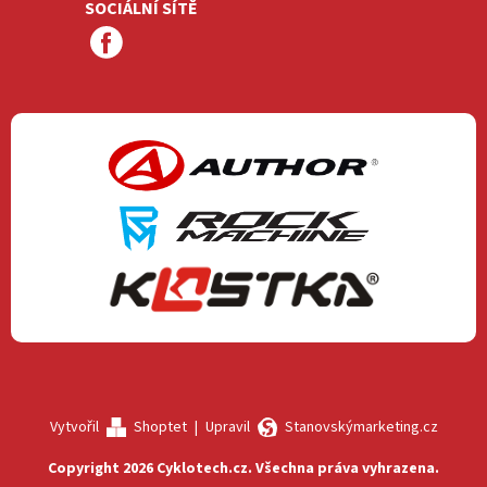
SOCIÁLNÍ SÍTĚ
Vytvořil
Shoptet
|
Upravil
Stanovskýmarketing.cz
Copyright 2026
Cyklotech.cz
. Všechna práva vyhrazena.