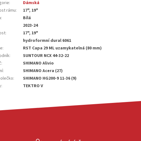
gorie
:
Dámská
kost rámu
:
17", 19"
a
:
Bílá
2023-24
ost
:
17", 19"
hydroformní dural 6061
ce
:
RST Capa 29 ML uzamykatelná (80 mm)
odník
:
SUNTOUR NCX 44-32-22
č
:
SHIMANO Alivio
ní
:
SHIMANO Acera (27)
kolečko
:
SHIMANO HG200-9 11-36 (9)
y
:
TEKTRO V