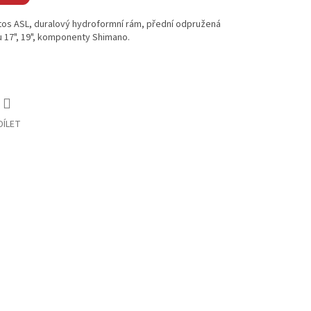
os ASL, duralový hydroformní rám, přední odpružená
u 17", 19", komponenty Shimano.
DÍLET