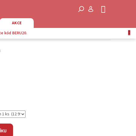
NÁKUPNÍ
KOŠÍK
AKCE
te kód BERU20.
3
ÍKU