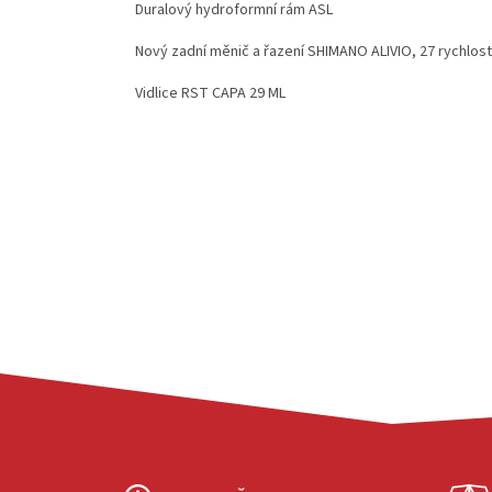
Duralový hydroformní rám ASL
Nový zadní měnič a řazení SHIMANO ALIVIO, 27 rychlost
Vidlice RST CAPA 29 ML
Z
Á
P