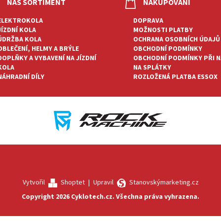
NÁŠ SORTIMENT
NAKUPOVÁNÍ
ELEKTROKOLA
DOPRAVA
JÍZDNÍ KOLA
MOŽNOSTI PLATBY
ÚDRŽBA KOLA
OCHRANA OSOBNÍCH ÚDAJŮ
OBLEČENÍ, HELMY A BRÝLE
OBCHODNÍ PODMÍNKY
DOPLŇKY A VYBAVENÍ NA JÍZDNÍ
OBCHODNÍ PODMÍNKY PŘI 
KOLA
NA SPLÁTKY
NÁHRADNÍ DÍLY
ROZLOŽENÁ PLATBA ESSOX
Vytvořil
Shoptet
|
Upravil
Stanovskýmarketing.cz
Copyright 2026
Cyklotech.cz
. Všechna práva vyhrazena.