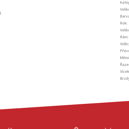
Kate
Veli
í
Barv
Rok
:
Velik
Rám
:
Vidli
Přev
Měni
Řaze
Více
Brzd