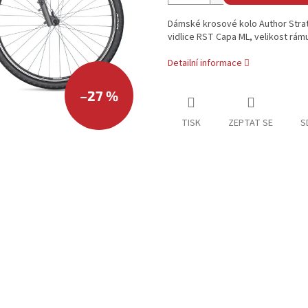
Dámské krosové kolo Author Strat
vidlice RST Capa ML, velikost rám
Detailní informace
–27 %
TISK
ZEPTAT SE
S