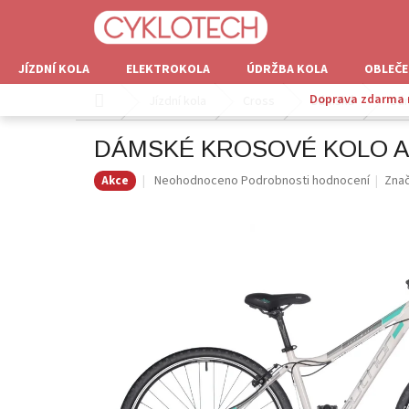
Přejít
na
obsah
JÍZDNÍ KOLA
ELEKTROKOLA
ÚDRŽBA KOLA
OBLEČE
Doprava zdarma n
Domů
Jízdní kola
Cross
Dámská
Dám
DÁMSKÉ KROSOVÉ KOLO AU
Průměrné
Neohodnoceno
Podrobnosti hodnocení
Zna
Akce
hodnocení
produktu
je
0,0
z
5
hvězdiček.