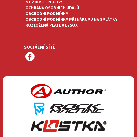
MOŽNOSTI PLATBY
OCHRANA OSOBNÍCH ÚDAJŮ
OBCHODNÍ PODMÍNKY
OBCHODNÍ PODMÍNKY PŘI NÁKUPU NA SPLÁTKY
ROZLOŽENÁ PLATBA ESSOX
SOCIÁLNÍ SÍTĚ