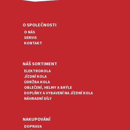
Á
Z
D
Á
A
P
C
A
O SPOLEČNOSTI
Í
T
P
O NÁS
R
Í
SERVIS
V
KONTAKT
K
Y
V
Ý
NÁŠ SORTIMENT
P
ELEKTROKOLA
I
JÍZDNÍ KOLA
S
ÚDRŽBA KOLA
U
OBLEČENÍ, HELMY A BRÝLE
DOPLŇKY A VYBAVENÍ NA JÍZDNÍ KOLA
NÁHRADNÍ DÍLY
NAKUPOVÁNÍ
DOPRAVA