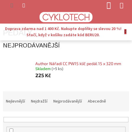
Přejít
NÁKUP
na
KOŠÍK
obsah
Doprava zdarma nad 1 400 Kč. Nakupte doplňky se slevou 20 %!
PEDÁLY
Stačí, když v košíku zadáte kód BERU20.
NEJPRODÁVANĚJŠÍ
Author Nářadí CC PW15 klíč pedál 15 x 320 mm
Skladem
(>5 ks)
225 Kč
Ř
A
Nejlevnější
Nejdražší
Nejprodávanější
Abecedně
Z
E
N
Í