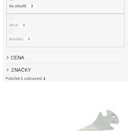
P
Na skladě
1
R
O
D
Akce
0
U
K
Novinka
0
T
Ů
CENA
ZNAČKY
Položek k zobrazení:
1
V
Ý
P
I
S
P
R