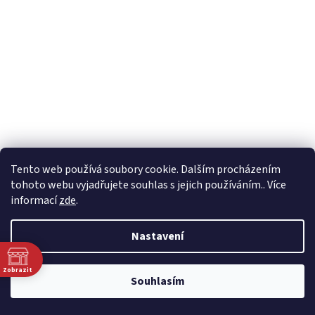
Tento web používá soubory cookie. Dalším procházením
tohoto webu vyjadřujete souhlas s jejich používáním.. Více
informací
zde
.
Nastavení
Zobrazit
Souhlasím
0
0