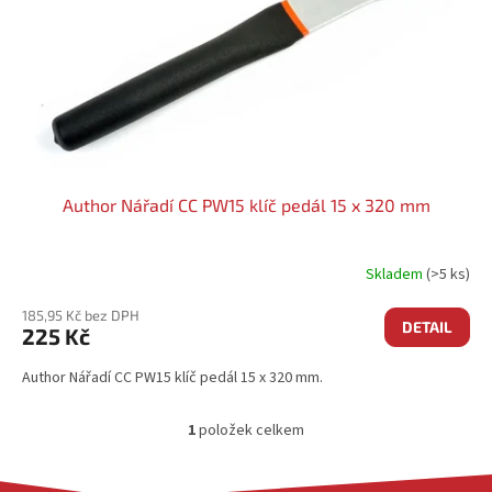
O
D
U
K
T
Ů
Author Nářadí CC PW15 klíč pedál 15 x 320 mm
Skladem
(>5 ks)
185,95 Kč bez DPH
DETAIL
225 Kč
Author Nářadí CC PW15 klíč pedál 15 x 320 mm.
1
položek celkem
O
V
L