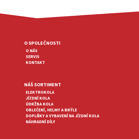
Z
Á
P
A
O SPOLEČNOSTI
T
O NÁS
Í
SERVIS
KONTAKT
NÁŠ SORTIMENT
ELEKTROKOLA
JÍZDNÍ KOLA
ÚDRŽBA KOLA
OBLEČENÍ, HELMY A BRÝLE
DOPLŇKY A VYBAVENÍ NA JÍZDNÍ KOLA
NÁHRADNÍ DÍLY