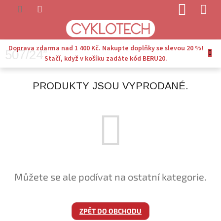
Přejít
NÁKUP
na
KOŠÍK
obsah
Doprava zdarma nad 1 400 Kč. Nakupte doplňky se slevou 20 %!
507/24”
Stačí, když v košíku zadáte kód BERU20.
PRODUKTY JSOU VYPRODANÉ.
Můžete se ale podívat na ostatní kategorie.
ZPĚT DO OBCHODU