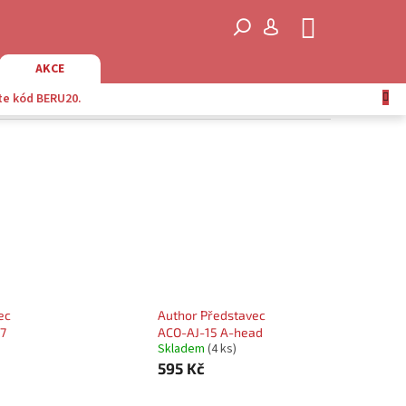
NÁKUPNÍ
KOŠÍK
AKCE
te kód BERU20.
ec
Author Představec
7
ACO-AJ-15 A-head
Skladem
(4 ks)
595 Kč