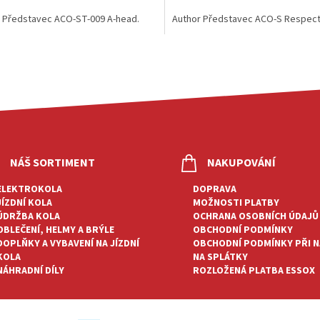
 Představec ACO-ST-009 A-head.
Author Představec ACO-S Respect
O
V
L
Á
D
A
C
Í
P
NÁŠ SORTIMENT
NAKUPOVÁNÍ
R
V
ELEKTROKOLA
DOPRAVA
K
JÍZDNÍ KOLA
MOŽNOSTI PLATBY
Y
ÚDRŽBA KOLA
OCHRANA OSOBNÍCH ÚDAJŮ
V
OBLEČENÍ, HELMY A BRÝLE
OBCHODNÍ PODMÍNKY
Ý
DOPLŇKY A VYBAVENÍ NA JÍZDNÍ
OBCHODNÍ PODMÍNKY PŘI 
P
KOLA
NA SPLÁTKY
I
NÁHRADNÍ DÍLY
ROZLOŽENÁ PLATBA ESSOX
S
U