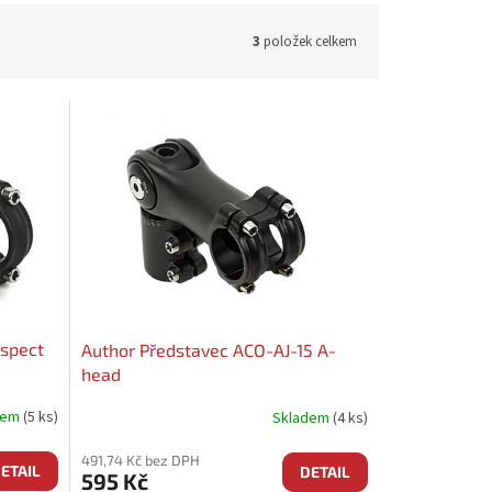
3
položek celkem
espect
Author Představec ACO-AJ-15 A-
head
dem
(5 ks)
Skladem
(4 ks)
491,74 Kč bez DPH
ETAIL
DETAIL
595 Kč