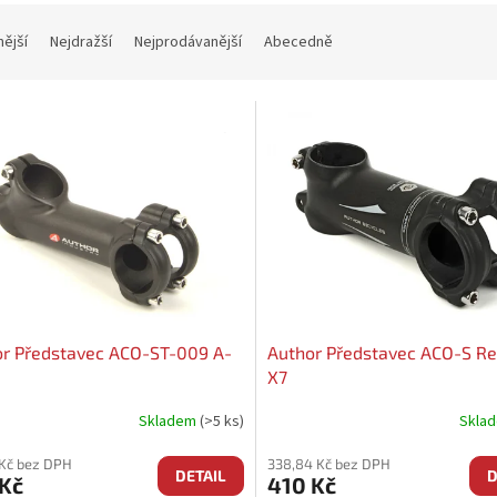
nější
Nejdražší
Nejprodávanější
Abecedně
or Představec ACO-ST-009 A-
Author Představec ACO-S R
X7
Skladem
(>5 ks)
Skla
 Kč bez DPH
338,84 Kč bez DPH
DETAIL
D
 Kč
410 Kč