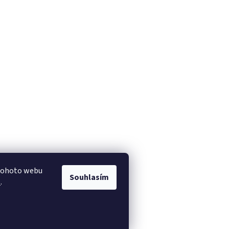
 tohoto webu
Souhlasím
e
.