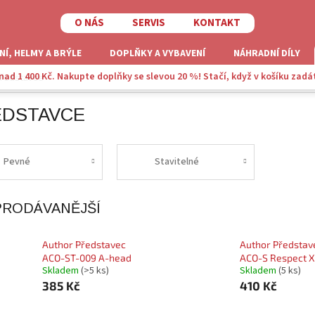
O NÁS
SERVIS
KONTAKT
NÍ, HELMY A BRÝLE
DOPLŇKY A VYBAVENÍ
NÁHRADNÍ DÍLY
ad 1 400 Kč. Nakupte doplňky se slevou 20 %! Stačí, když v košíku zadá
ředstavce
EDSTAVCE
Pevné
Stavitelné
PRODÁVANĚJŠÍ
Author Představec
Author Představ
ACO-ST-009 A-head
ACO-S Respect X
Skladem
(>5 ks)
Skladem
(5 ks)
385 Kč
410 Kč