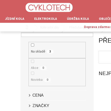
Přejít
na
obsah
JÍZDNÍ KOLA
ELEKTROKOLA
ÚDRŽBA KOLA
OBLEČE
Doprava zdarma n
Domů
Náhradní díly
Představce a řidítka
P
P
PŘ
O
S
T
Na skladě
3
R
A
N
Akce
0
NEJ
N
Í
Novinka
0
P
A
N
CENA
E
L
ZNAČKY