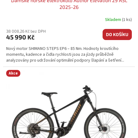
Dámské horské elektrokolo Author Elevation 29 ASL
2025-26
Skladem
(1 ks)
38 008,26 Kč bez DPH
DO KOŠÍKU
45 990 Kč
Nový motor SHIMANO STEPS EP6 – 85 Nm. Hodnoty kroutícího
momentu, kadence a čidla rychlosti jsou za jízdy průběžně
analyzovány pro udržování optimální podpory šlapání a šetření...
Akce