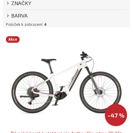
ZNAČKY
BARVA
Položek k zobrazení:
4
V
Akce
Ý
P
I
S
P
R
O
D
U
K
T
Ů
–47 %