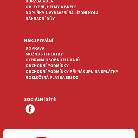
ÚDRŽBA KOLA
U
OBLEČENÍ, HELMY A BRÝLE
DOPLŇKY A VYBAVENÍ NA JÍZDNÍ KOLA
NÁHRADNÍ DÍLY
NAKUPOVÁNÍ
DOPRAVA
MOŽNOSTI PLATBY
OCHRANA OSOBNÍCH ÚDAJŮ
OBCHODNÍ PODMÍNKY
OBCHODNÍ PODMÍNKY PŘI NÁKUPU NA SPLÁTKY
ROZLOŽENÁ PLATBA ESSOX
SOCIÁLNÍ SÍTĚ