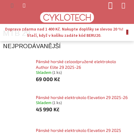
Přejít
NÁKUP
na
KOŠÍK
obsah
Doprava zdarma nad 1 400 Kč. Nakupte doplňky se slevou 20 %!
MTB 29
Stačí, když v košíku zadáte kód BERU20.
NEJPRODÁVANĚJŠÍ
Pánské horské celoodpružené elektrokolo
Author Elite 29 2025-26
Skladem
(1 ks)
69 000 Kč
Pánské horské elektrokolo Elevation 29 2025-26
Skladem
(1 ks)
45 990 Kč
Pánské horské elektrokolo Elevation 29 2025