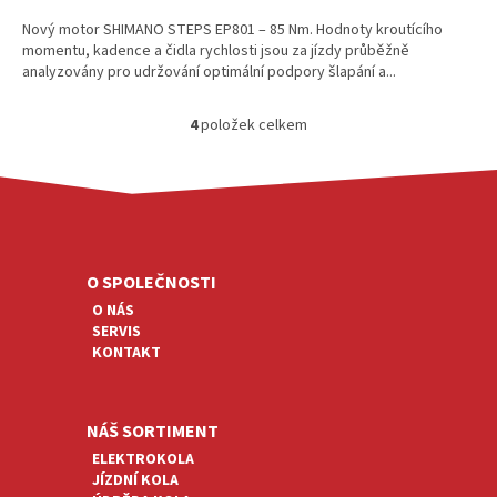
Nový motor SHIMANO STEPS EP801 – 85 Nm. Hodnoty kroutícího
momentu, kadence a čidla rychlosti jsou za jízdy průběžně
analyzovány pro udržování optimální podpory šlapání a...
4
položek celkem
O
V
L
Á
Z
D
Á
A
P
C
A
O SPOLEČNOSTI
Í
T
P
O NÁS
R
Í
SERVIS
V
KONTAKT
K
Y
V
Ý
NÁŠ SORTIMENT
P
ELEKTROKOLA
I
JÍZDNÍ KOLA
S