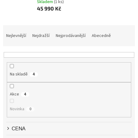
Skladem
(1 ks)
45 990 Kč
Ř
A
Nejlevnější
Nejdražší
Nejprodávanější
Abecedně
Z
E
N
Í
P
Na skladě
4
R
O
D
Akce
4
U
K
Novinka
0
T
Ů
CENA