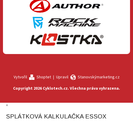
Vytvořil
Shoptet
|
Upravil
Stanovskýmarketing.cz
Copyright 2026
Cyklotech.cz
. Všechna práva vyhrazena.
×
SPLÁTKOVÁ KALKULAČKA ESSOX