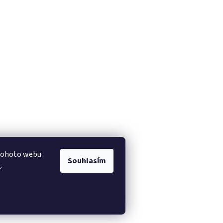
 tohoto webu
Souhlasím
e
.