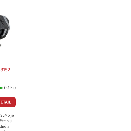
S3152
em
(>5 ks)
ETAIL
 SuMo je
e si ji
adné a