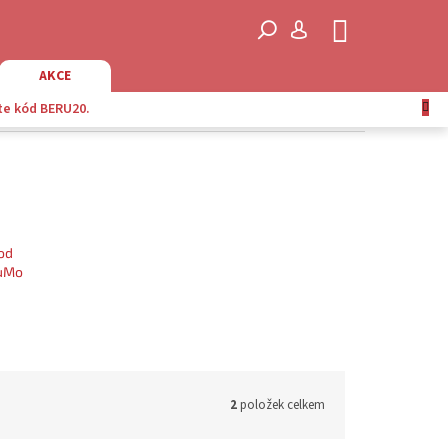
NÁKUPNÍ
KOŠÍK
AKCE
te kód BERU20.
od
SuMo
2
položek celkem