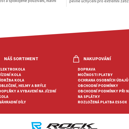
ost a spokojené používání, hlavní
pevné uchycení pro extrémní zatíž
z voděodolného...
SuMo X9 je třetí...
O
V
L
Á
D
A
C
Í
P
NÁŠ SORTIMENT
NAKUPOVÁNÍ
R
V
ELEKTROKOLA
DOPRAVA
K
JÍZDNÍ KOLA
MOŽNOSTI PLATBY
Y
ÚDRŽBA KOLA
OCHRANA OSOBNÍCH ÚDAJŮ
V
OBLEČENÍ, HELMY A BRÝLE
OBCHODNÍ PODMÍNKY
Ý
DOPLŇKY A VYBAVENÍ NA JÍZDNÍ
OBCHODNÍ PODMÍNKY PŘI 
P
KOLA
NA SPLÁTKY
I
NÁHRADNÍ DÍLY
ROZLOŽENÁ PLATBA ESSOX
S
U