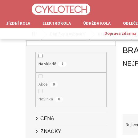
Přejít
na
obsah
JÍZDNÍ KOLA
ELEKTROKOLA
ÚDRŽBA KOLA
OBLEČE
Doprava zdarma n
Domů
Doplňky a vybavení
Batohy a brašny
P
BRA
O
S
NEJ
T
Na skladě
2
R
A
N
Akce
0
N
Í
Novinka
0
P
A
Ř
N
CENA
A
E
Nejlev
Z
L
ZNAČKY
E