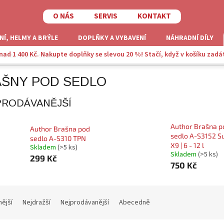
O NÁS
SERVIS
KONTAKT
NÍ, HELMY A BRÝLE
DOPLŇKY A VYBAVENÍ
NÁHRADNÍ DÍLY
ad 1 400 Kč. Nakupte doplňky se slevou 20 %! Stačí, když v košíku zadá
Brašny pod sedlo
ŠNY POD SEDLO
PRODÁVANĚJŠÍ
Author Brašna p
Author Brašna pod
sedlo A-S3152 
sedlo A-S310 TPN
X9 | 6 - 12 l
Skladem
(>5 ks)
Skladem
(>5 ks)
299 Kč
750 Kč
nější
Nejdražší
Nejprodávanější
Abecedně