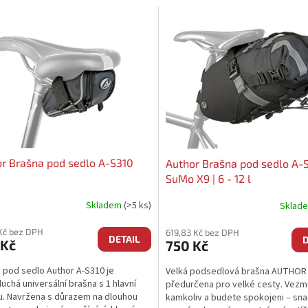
r Brašna pod sedlo A-S310
Author Brašna pod sedlo A-
SuMo X9 | 6 - 12 l
Skladem
(>5 ks)
Sklad
 Kč bez DPH
619,83 Kč bez DPH
DETAIL
D
 Kč
750 Kč
 pod sedlo Author A-S310 je
Velká podsedlová brašna AUTHOR
uchá universální brašna s 1 hlavní
předurčena pro velké cesty. Vezmět
. Navržena s důrazem na dlouhou
kamkoliv a budete spokojeni – sn