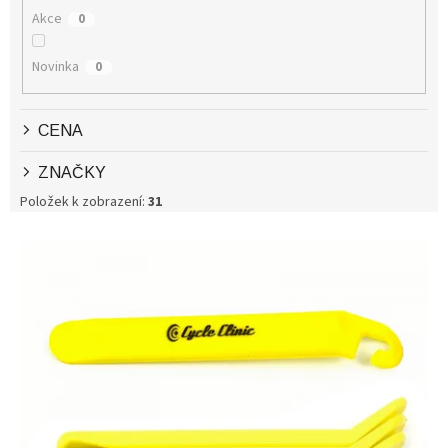
D
Akce
0
U
K
Novinka
0
T
Ů
CENA
ZNAČKY
Položek k zobrazení:
31
V
Ý
P
I
S
P
R
O
D
U