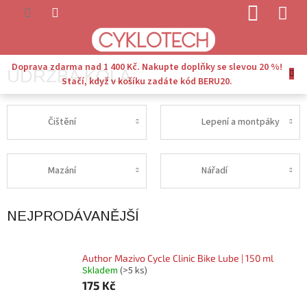
Přejít
NÁKUP
na
KOŠÍK
obsah
Doprava zdarma nad 1 400 Kč. Nakupte doplňky se slevou 20 %!
ÚDRŽBA KOLA
Stačí, když v košíku zadáte kód BERU20.
Čištění
Lepení a montpáky
Mazání
Nářadí
NEJPRODÁVANĚJŠÍ
Author Mazivo Cycle Clinic Bike Lube | 150 ml
Skladem
(>5 ks)
175 Kč