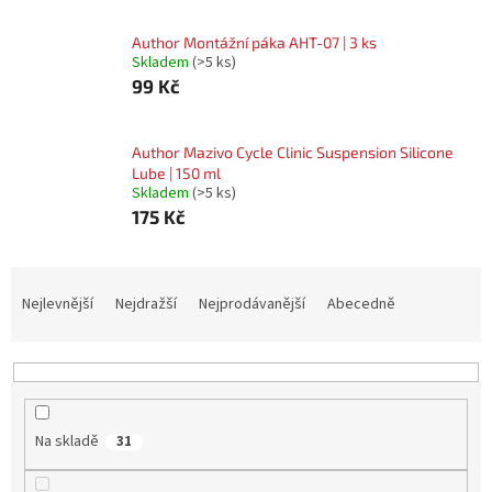
Author Montážní páka AHT-07 | 3 ks
Skladem
(>5 ks)
99 Kč
Author Mazivo Cycle Clinic Suspension Silicone
Lube | 150 ml
Skladem
(>5 ks)
175 Kč
Ř
A
Nejlevnější
Nejdražší
Nejprodávanější
Abecedně
Z
E
N
Í
P
Na skladě
31
R
O