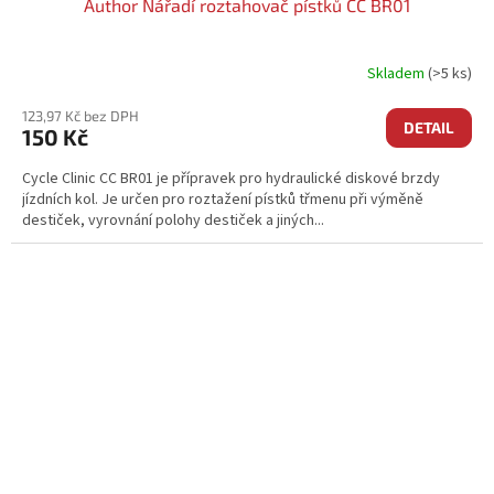
Author Nářadí roztahovač pístků CC BR01
Skladem
(>5 ks)
123,97 Kč bez DPH
DETAIL
150 Kč
Cycle Clinic CC BR01 je přípravek pro hydraulické diskové brzdy
jízdních kol. Je určen pro roztažení pístků třmenu při výměně
destiček, vyrovnání polohy destiček a jiných...