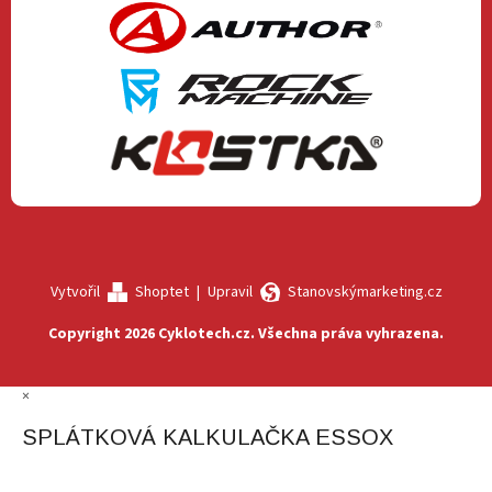
Vytvořil
Shoptet
|
Upravil
Stanovskýmarketing.cz
Copyright 2026
Cyklotech.cz
. Všechna práva vyhrazena.
×
SPLÁTKOVÁ KALKULAČKA ESSOX