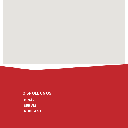
Z
Á
P
A
O SPOLEČNOSTI
T
O NÁS
Í
SERVIS
KONTAKT