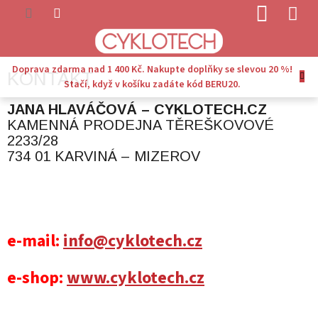
Přejít
NÁKUP
na
KOŠÍK
obsah
Doprava zdarma nad 1 400 Kč. Nakupte doplňky se slevou 20 %!
KONTAKT
Stačí, když v košíku zadáte kód BERU20.
JANA HLAVÁČOVÁ – CYKLOTECH.CZ
KAMENNÁ PRODEJNA TĚREŠKOVOVÉ
2233/28
734 01 KARVINÁ – MIZEROV
e-mail:
info@cyklotech.cz
e-shop:
www.cyklotech.cz