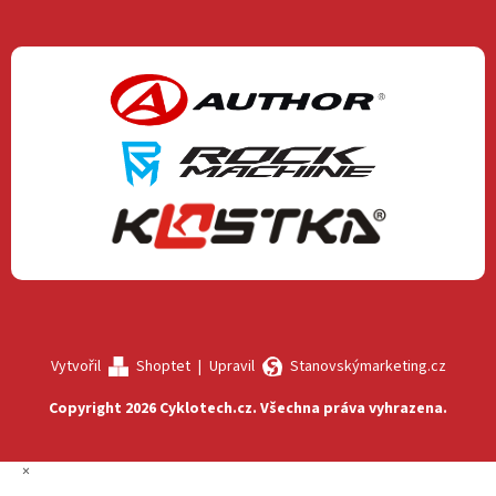
Vytvořil
Shoptet
|
Upravil
Stanovskýmarketing.cz
Copyright 2026
Cyklotech.cz
. Všechna práva vyhrazena.
×