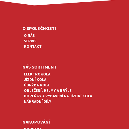
L
Á
Z
D
Á
A
P
C
A
O SPOLEČNOSTI
Í
T
P
O NÁS
R
Í
SERVIS
V
KONTAKT
K
Y
V
Ý
NÁŠ SORTIMENT
P
ELEKTROKOLA
I
JÍZDNÍ KOLA
S
ÚDRŽBA KOLA
U
OBLEČENÍ, HELMY A BRÝLE
DOPLŇKY A VYBAVENÍ NA JÍZDNÍ KOLA
NÁHRADNÍ DÍLY
NAKUPOVÁNÍ