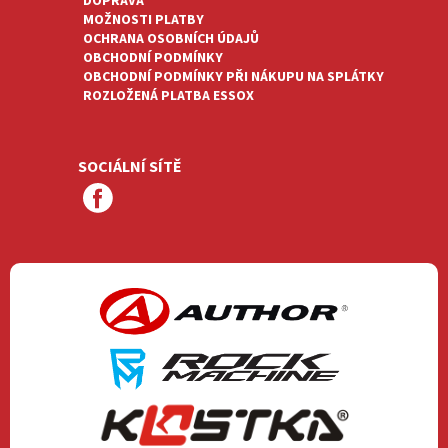
DOPRAVA
MOŽNOSTI PLATBY
OCHRANA OSOBNÍCH ÚDAJŮ
OBCHODNÍ PODMÍNKY
OBCHODNÍ PODMÍNKY PŘI NÁKUPU NA SPLÁTKY
ROZLOŽENÁ PLATBA ESSOX
SOCIÁLNÍ SÍTĚ