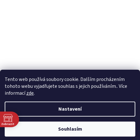
Tento web používá soubory cookie. Dalším procházením
tohoto webu vyjadřujete souhlas s jejich používáním.. Více
informací
zde
.
Nastavení
Zobrazit
Souhlasím
00