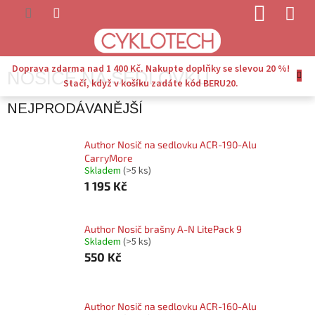
Přejít
NÁKUP
na
KOŠÍK
obsah
Doprava zdarma nad 1 400 Kč. Nakupte doplňky se slevou 20 %!
NOSIČE NA SEDLOVKU
Stačí, když v košíku zadáte kód BERU20.
NEJPRODÁVANĚJŠÍ
Author Nosič na sedlovku ACR-190-Alu
CarryMore
Skladem
(>5 ks)
1 195 Kč
Author Nosič brašny A-N LitePack 9
Skladem
(>5 ks)
550 Kč
Author Nosič na sedlovku ACR-160-Alu