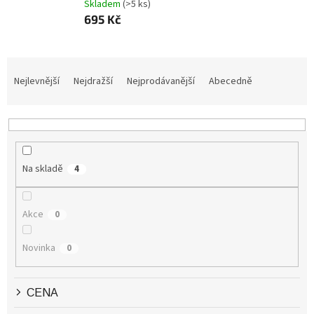
Skladem
(>5 ks)
695 Kč
Ř
A
Nejlevnější
Nejdražší
Nejprodávanější
Abecedně
Z
E
N
Í
P
Na skladě
4
R
O
D
Akce
0
U
K
Novinka
0
T
Ů
CENA