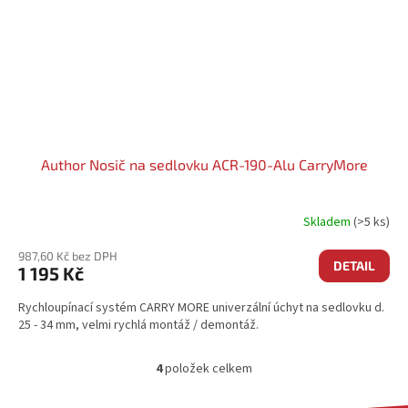
Author Nosič na sedlovku ACR-190-Alu CarryMore
Skladem
(>5 ks)
987,60 Kč bez DPH
DETAIL
1 195 Kč
Rychloupínací systém CARRY MORE univerzální úchyt na sedlovku d.
25 - 34 mm, velmi rychlá montáž / demontáž.
4
položek celkem
O
V