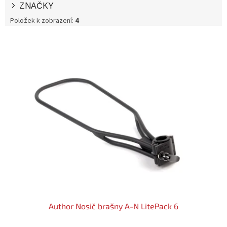
ZNAČKY
Položek k zobrazení:
4
V
Ý
P
I
S
P
R
O
D
U
K
T
Ů
Author Nosič brašny A-N LitePack 6