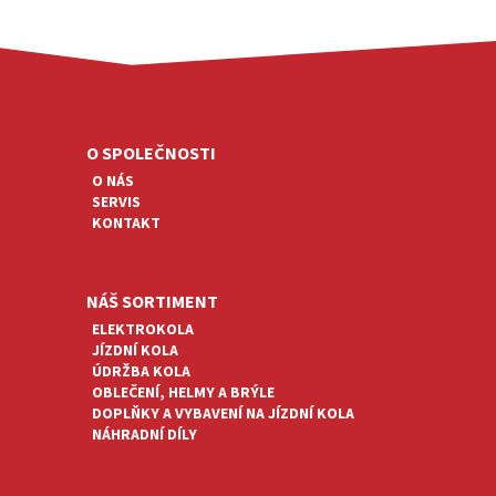
Z
Á
P
A
O SPOLEČNOSTI
T
O NÁS
Í
SERVIS
KONTAKT
NÁŠ SORTIMENT
ELEKTROKOLA
JÍZDNÍ KOLA
ÚDRŽBA KOLA
OBLEČENÍ, HELMY A BRÝLE
DOPLŇKY A VYBAVENÍ NA JÍZDNÍ KOLA
NÁHRADNÍ DÍLY