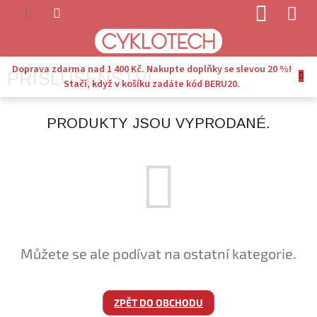
Přejít
NÁKUP
na
KOŠÍK
obsah
Doprava zdarma nad 1 400 Kč. Nakupte doplňky se slevou 20 %!
PŘÍSLUŠENSTVÍ
Stačí, když v košíku zadáte kód BERU20.
PRODUKTY JSOU VYPRODANÉ.
Můžete se ale podívat na ostatní kategorie.
ZPĚT DO OBCHODU