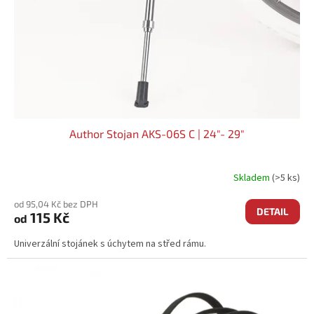
O
D
U
K
T
Ů
Author Stojan AKS-06S C | 24"- 29"
Skladem
(>5 ks)
od 95,04 Kč bez DPH
DETAIL
115 Kč
od
Univerzální stojánek s úchytem na střed rámu.