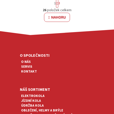
S
1
3
T
O
R
26
položek celkem
V
Á
L
NAHORU
N
Á
K
D
O
V
A
Á
C
Z
N
Í
Á
Í
P
P
R
A
O SPOLEČNOSTI
V
T
K
O NÁS
Í
Y
SERVIS
V
KONTAKT
Ý
P
I
NÁŠ SORTIMENT
S
U
ELEKTROKOLA
JÍZDNÍ KOLA
ÚDRŽBA KOLA
OBLEČENÍ, HELMY A BRÝLE