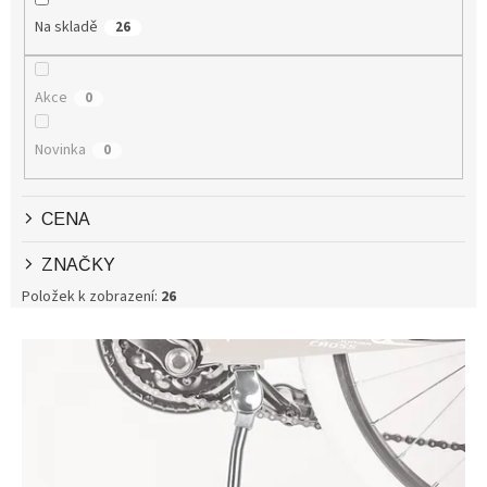
P
Na skladě
26
R
O
D
Akce
0
U
K
Novinka
0
T
Ů
CENA
ZNAČKY
Položek k zobrazení:
26
V
Ý
P
I
S
P
R