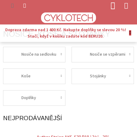
Přejít
NÁKUP
na
KOŠÍK
obsah
Doprava zdarma nad 1 400 Kč. Nakupte doplňky se slevou 20 %!
NOSIČE, KOŠE A STOJÁNKY
Stačí, když v košíku zadáte kód BERU20.
Nosiče na sedlovku
Nosiče se vzpěrami
Koše
Stojánky
Doplňky
NEJPRODÁVANĚJŠÍ
Author Stojan AKS-570 R18 | 24" - 29"