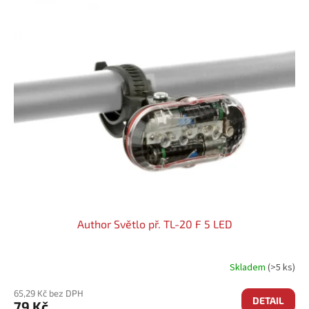
Ý
P
I
S
P
R
O
D
U
K
T
Ů
Author Světlo př. TL-20 F 5 LED
Skladem
(>5 ks)
65,29 Kč bez DPH
DETAIL
79 Kč