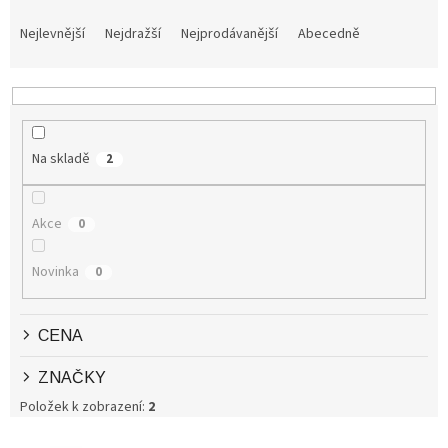
Ř
A
Nejlevnější
Nejdražší
Nejprodávanější
Abecedně
Z
E
N
Í
P
Na skladě
2
R
O
D
Akce
0
U
K
Novinka
0
T
Ů
CENA
ZNAČKY
Položek k zobrazení:
2
V