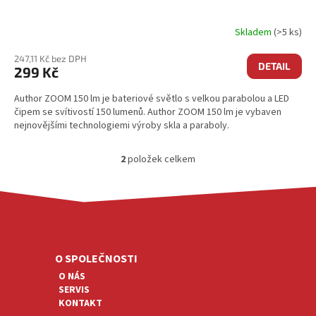
Skladem
(>5 ks)
247,11 Kč bez DPH
DETAIL
299 Kč
Author ZOOM 150 lm je bateriové světlo s velkou parabolou a LED
čipem se svítivostí 150 lumenů. Author ZOOM 150 lm je vybaven
nejnovějšími technologiemi výroby skla a paraboly.
2
položek celkem
O
V
L
Á
Z
D
Á
A
P
C
A
O SPOLEČNOSTI
Í
T
P
O NÁS
R
Í
SERVIS
V
KONTAKT
K