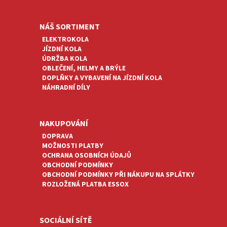
Y
V
Ý
NÁŠ SORTIMENT
P
ELEKTROKOLA
I
JÍZDNÍ KOLA
S
ÚDRŽBA KOLA
U
OBLEČENÍ, HELMY A BRÝLE
DOPLŇKY A VYBAVENÍ NA JÍZDNÍ KOLA
NÁHRADNÍ DÍLY
NAKUPOVÁNÍ
DOPRAVA
MOŽNOSTI PLATBY
OCHRANA OSOBNÍCH ÚDAJŮ
OBCHODNÍ PODMÍNKY
OBCHODNÍ PODMÍNKY PŘI NÁKUPU NA SPLÁTKY
ROZLOŽENÁ PLATBA ESSOX
SOCIÁLNÍ SÍTĚ