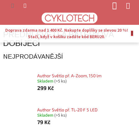
Přejít
NÁKUP
na
KOŠÍK
obsah
Doprava zdarma nad 1 400 Kč. Nakupte doplňky se slevou 20 %!
PŘEDNÍ SVĚTLA BATERIOVÁ
Stačí, když v košíku zadáte kód BERU20.
DOBÍJECÍ
NEJPRODÁVANĚJŠÍ
Author Světlo př. A-Zoom, 150 lm
Skladem
(>5 ks)
299 Kč
Author Světlo př. TL-20 F 5 LED
Skladem
(>5 ks)
79 Kč