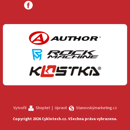
Vytvořil
Shoptet
|
Upravil
Stanovskýmarketing.cz
Copyright 2026
Cyklotech.cz
. Všechna práva vyhrazena.