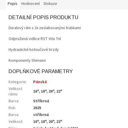
Popis
Hodnocení
Diskuze
DETAILNÍ POPIS PRODUKTU
Duralový rám s 3x zeslabovanými trubkami
Odpružená vidlice RST Vita Tnl
Hydraulické kotoučové brzdy
Komponenty Shimano
DOPLŇKOVÉ PARAMETRY
Kategorie
:
Pánská
Velikost
16", 18", 20", 22"
rámu
:
Barva
:
Stříbrná
Rok
:
2025
Barva
:
stříbrná
Velikost
:
16", 18", 20", 22"