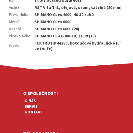
Rám
:
triple butted dural 6061
Vidlice
:
RST Vita TnL, olejová, uzamykatelná (80 mm)
Převodník
:
SHIMANO Cues 4000, 46-30 zubů
Měnič
:
SHIMANO Cues 6000
Řazení
:
SHIMANO Cues 6000 (20)
Vícekolečko
:
SHIMANO CS-LG300-10, 11-39 (10)
TEKTRO HD-M280, kotoučové hydraulické (6"
Brzdy
:
kotouče)
Z
Á
P
A
O SPOLEČNOSTI
T
O NÁS
Í
SERVIS
KONTAKT