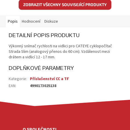
ZOBRAZIT VŠECHNY SOUVISEJÍCÍ PRODUKTY
Popis
Hodnocení
Diskuze
DETAILNÍ POPIS PRODUKTU
Výkonný snímač rychlosti na vidlici pro CATEYE cyklopočítač
Strada Slim (analogový přenos do 60 cm). Vzdálenost mezi
drátem a vidlicí 12 - 17 mm.
DOPLŇKOVÉ PARAMETRY
Kategorie
:
Příslušenství CC a TF
EAN
:
4990173025138
Z
Á
P
A
O SPOLEČNOSTI