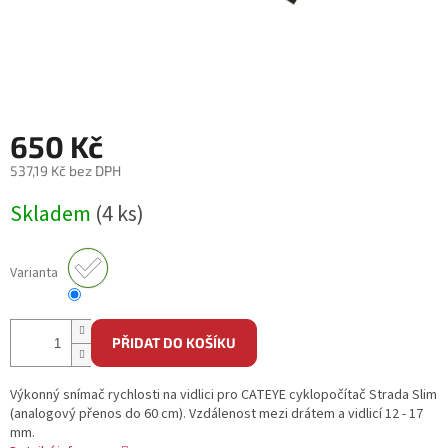
650 Kč
537,19 Kč bez DPH
Měrná
Skladem
(4 ks)
cena:
Varianta
PŘIDAT DO KOŠÍKU
Výkonný snímač rychlosti na vidlici pro CATEYE cyklopočítač Strada Slim
(analogový přenos do 60 cm). Vzdálenost mezi drátem a vidlicí 12 - 17
mm.