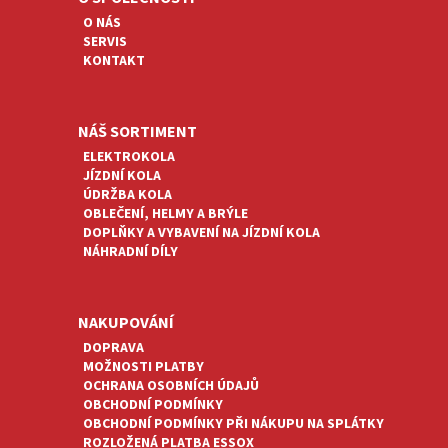
T
O NÁS
Í
SERVIS
KONTAKT
NÁŠ SORTIMENT
ELEKTROKOLA
JÍZDNÍ KOLA
ÚDRŽBA KOLA
OBLEČENÍ, HELMY A BRÝLE
DOPLŇKY A VYBAVENÍ NA JÍZDNÍ KOLA
NÁHRADNÍ DÍLY
NAKUPOVÁNÍ
DOPRAVA
MOŽNOSTI PLATBY
OCHRANA OSOBNÍCH ÚDAJŮ
OBCHODNÍ PODMÍNKY
OBCHODNÍ PODMÍNKY PŘI NÁKUPU NA SPLÁTKY
ROZLOŽENÁ PLATBA ESSOX