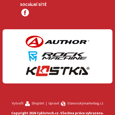
SOCIÁLNÍ SÍTĚ
Vytvořil
Shoptet
|
Upravil
Stanovskýmarketing.cz
Copyright 2026
Cyklotech.cz
. Všechna práva vyhrazena.