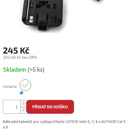
245 Kč
202,48 Kč bez DPH
Měrná
Skladem
(>5 ks)
cena:
Varianta
PŘIDAT DO KOŠÍKU
Náhradní kabeláž pro cyklopočítače CATEYE Velo 5, 7, 8 a AUTHOR Cat 5
a 8.