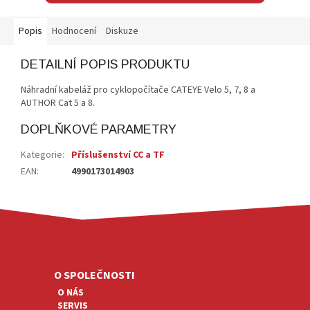
Popis
Hodnocení
Diskuze
DETAILNÍ POPIS PRODUKTU
Náhradní kabeláž pro cyklopočítače CATEYE Velo 5, 7, 8 a
AUTHOR Cat 5 a 8.
DOPLŇKOVÉ PARAMETRY
Kategorie
:
Příslušenství CC a TF
EAN
:
4990173014903
Z
Á
P
A
O SPOLEČNOSTI
T
O NÁS
Í
SERVIS