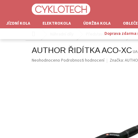
Přejít
na
obsah
JÍZDNÍ KOLA
ELEKTROKOLA
ÚDRŽBA KOLA
OBLEČE
Doprava zdarma n
Domů
Náhradní díly
Představce a řidítka
Ř
AUTHOR ŘIDÍTKA ACO-XC
UA
Průměrné
Neohodnoceno
Podrobnosti hodnocení
Značka:
AUTHO
hodnocení
produktu
je
0,0
z
5
hvězdiček.