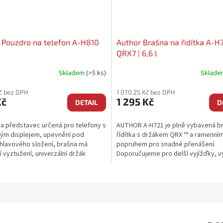
 Pouzdro na telefon A-H810
Author Brašna na řidítka A-H
QRX7 | 6,6 l
Skladem
(>5 ks)
Sklad
č bez DPH
1 070,25 Kč bez DPH
Kč
1 295 Kč
DETAIL
D
a představec určená pro telefony s
AUTHOR A-H721 je plně vybavená b
ým displejem, upevnění pod
řídítka s držákem QRX ™ a ramenní
hlavového složení, brašna má
popruhem pro snadné přenášení.
í vyztužení, univerzální držák
Doporučujeme pro delší vyjížďky, v
 velmi snadné...
cestování.