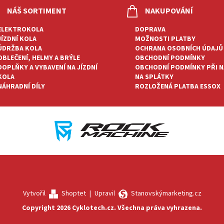
NÁŠ SORTIMENT
NAKUPOVÁNÍ
ELEKTROKOLA
DOPRAVA
JÍZDNÍ KOLA
MOŽNOSTI PLATBY
ÚDRŽBA KOLA
OCHRANA OSOBNÍCH ÚDAJŮ
OBLEČENÍ, HELMY A BRÝLE
OBCHODNÍ PODMÍNKY
DOPLŇKY A VYBAVENÍ NA JÍZDNÍ
OBCHODNÍ PODMÍNKY PŘI 
KOLA
NA SPLÁTKY
NÁHRADNÍ DÍLY
ROZLOŽENÁ PLATBA ESSOX
Vytvořil
Shoptet
|
Upravil
Stanovskýmarketing.cz
Copyright 2026
Cyklotech.cz
. Všechna práva vyhrazena.