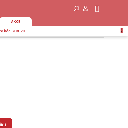
NÁKUPNÍ
KOŠÍK
AKCE
te kód BERU20.
ÍKU