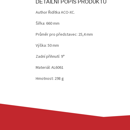
DETAILNÍ POPIS PRODUKTU
Author Řidítka ACO-XC.
Šířka: 660 mm
Průměr pro představec: 25,4 mm
Výška: 50 mm
Zadní přihnutí: 9°
Materiál: AL6061
Hmotnost: 298 g
Z
Á