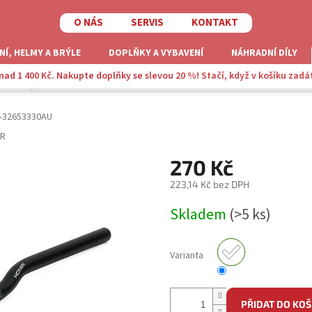
O NÁS
SERVIS
KONTAKT
NÍ, HELMY A BRÝLE
DOPLŇKY A VYBAVENÍ
NÁHRADNÍ DÍLY
ad 1 400 Kč. Nakupte doplňky se slevou 20 %! Stačí, když v košíku zadá
idítka
Author Řidítka ACO-XC
-32653330AU
R
270 Kč
223,14 Kč bez DPH
Měrná
Skladem
(>5 ks)
cena:
Varianta
PŘIDAT DO KOŠ