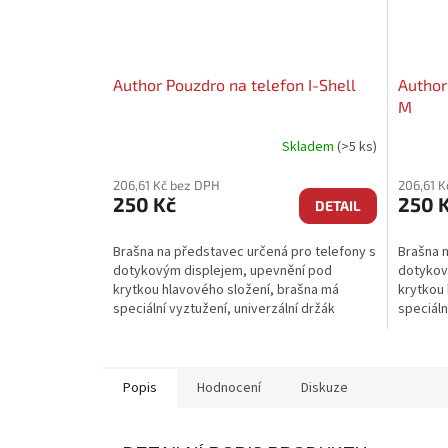
Author Pouzdro na telefon I-Shell
Author
M
Skladem
(>5 ks)
206,61 Kč bez DPH
206,61 K
250 Kč
250 
DETAIL
Brašna na představec určená pro telefony s
Brašna n
dotykovým displejem, upevnění pod
dotykov
krytkou hlavového složení, brašna má
krytkou 
speciální vyztužení, univerzální držák
speciáln
umožňuje velmi snadné...
umožňuje
Popis
Hodnocení
Diskuze