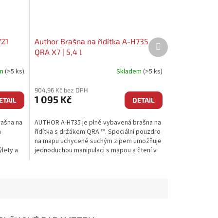
721
Author Brašna na řidítka A-H735
Další
produkt
QRA X7 | 5,4 l
em
(>5 ks)
Skladem
(>5 ks)
904,96 Kč bez DPH
1 095 Kč
ETAIL
DETAIL
rašna na
AUTHOR A-H735 je plně vybavená brašna na
m
řídítka s držákem QRA ™. Speciální pouzdro
na mapu uchycené suchým zipem umožňuje
ýlety a
jednoduchou manipulaci s mapou a čtení v
ní. Na straně...