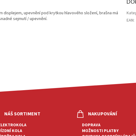
DO
m displejem, upevnění pod krytkou hlavového složení, brašna má
Kate
snadné sejmutí / upevnění.
EAN
:
NÁŠ SORTIMENT
NAKUPOVÁNÍ
ELEKTROKOLA
DOPRAVA
JÍZDNÍ KOLA
MOŽNOSTI PLATBY