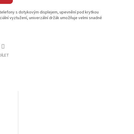
telefony s dotykovým displejem, upevnění pod krytkou
iální vyztužení, univerzální držák umožňuje velmi snadné
DÍLET