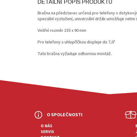
DETAILNÍ POPIS PRODUKTU
Brašna na představec určená pro telefony s dotykový
speciální vyztužení, univerzální držák umožňuje velmi 
Vnitřní rozměr 155 x 90 mm
Pro telefony s uhlopříčkou displeje do 7,0"
Tato brašna vyžaduje odbornou montáž.
Z
Á
P
O SPOLEČNOSTI
A
T
O NÁS
SERVIS
Í