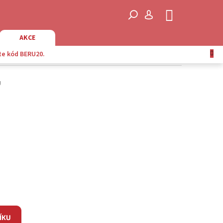
NÁKUPNÍ
KOŠÍK
AKCE
te kód BERU20.
U
ÍKU