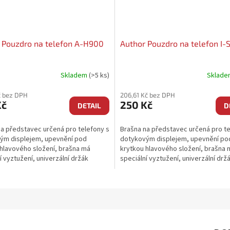
 Pouzdro na telefon A-H900
Author Pouzdro na telefon I-S
Skladem
(>5 ks)
Sklad
č bez DPH
206,61 Kč bez DPH
Kč
250 Kč
DETAIL
D
a představec určená pro telefony s
Brašna na představec určená pro te
ým displejem, upevnění pod
dotykovým displejem, upevnění po
hlavového složení, brašna má
krytkou hlavového složení, brašna 
í vyztužení, univerzální držák
speciální vyztužení, univerzální drž
 velmi snadné...
umožňuje velmi snadné...