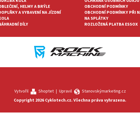
ÚDRŽBA KOLA
OCHRANA OSOBNÍCH ÚDAJŮ
OBLEČENÍ, HELMY A BRÝLE
OBCHODNÍ PODMÍNKY
DOPLŇKY A VYBAVENÍ NA JÍZDNÍ
OBCHODNÍ PODMÍNKY PŘI 
KOLA
NA SPLÁTKY
NÁHRADNÍ DÍLY
ROZLOŽENÁ PLATBA ESSOX
Vytvořil
Shoptet
|
Upravil
Stanovskýmarketing.cz
Copyright 2026
Cyklotech.cz
. Všechna práva vyhrazena.