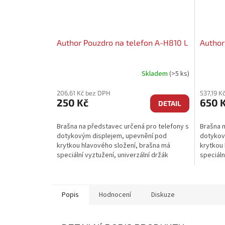
Author Pouzdro na telefon A-H810 L
Author
Skladem
(>5 ks)
206,61 Kč bez DPH
537,19 K
250 Kč
650 
DETAIL
Brašna na představec určená pro telefony s
Brašna n
dotykovým displejem, upevnění pod
dotykov
krytkou hlavového složení, brašna má
krytkou 
speciální vyztužení, univerzální držák
speciáln
umožňuje velmi snadné...
umožňuje
Popis
Hodnocení
Diskuze