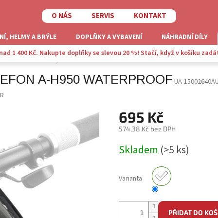
O NÁS
SERVIS
KONTAKT
NÍ, HELMY A BRÝLE
DOPLŇKY A VYBAVENÍ
NÁHRADNÍ DÍLY
ad 1 400 Kč. Nakupte doplňky se slevou 20 %! Stačí, když v košíku zadá
Brašny na řidítka
Author Pouzdro na telefon A-H950 Waterproof
EFON A-H950 WATERPROOF
UA-15002640A
R
695 Kč
574,38 Kč bez DPH
Měrná
Skladem
(>5 ks)
cena:
Varianta
PŘIDAT DO KOŠ