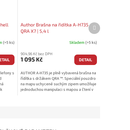
hell
Author Brašna na řidítka A-H735
Další
produkt
QRA X7 | 5,4 l
em
(>5 ks)
Skladem
(>5 ks)
904,96 Kč bez DPH
1 095 Kč
ETAIL
DETAIL
lefony s
AUTHOR A-H735 je plně vybavená brašna na
d
řídítka s držákem QRA ™. Speciální pouzdro
má
na mapu uchycené suchým zipem umožňuje
ák
jednoduchou manipulaci s mapou a čtení v
ní. Na straně...