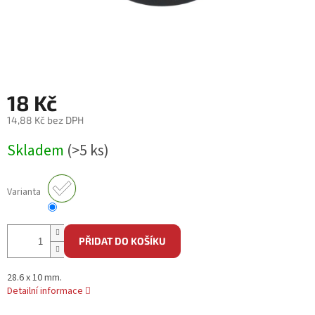
18 Kč
14,88 Kč bez DPH
Měrná
Skladem
(>5 ks)
cena:
Varianta
PŘIDAT DO KOŠÍKU
28.6 x 10 mm.
Detailní informace