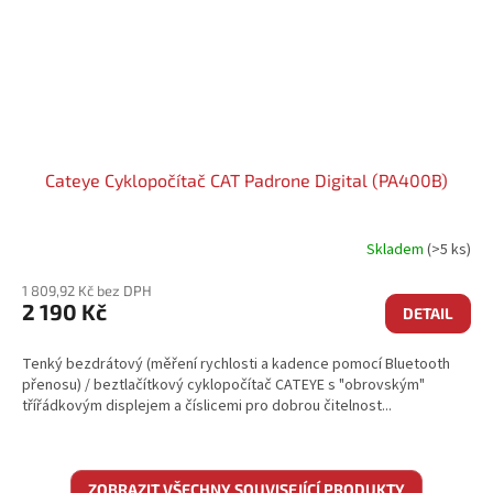
Cateye Cyklopočítač CAT Padrone Digital (PA400B)
Skladem
(>5 ks)
1 809,92 Kč bez DPH
2 190 Kč
DETAIL
Tenký bezdrátový (měření rychlosti a kadence pomocí Bluetooth
přenosu) / beztlačítkový cyklopočítač CATEYE s "obrovským"
třířádkovým displejem a číslicemi pro dobrou čitelnost...
ZOBRAZIT VŠECHNY SOUVISEJÍCÍ PRODUKTY