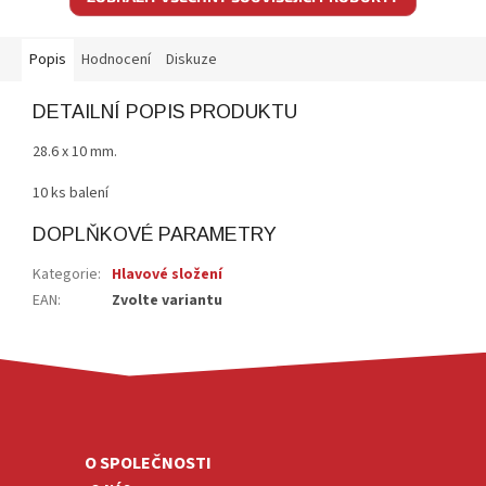
Popis
Hodnocení
Diskuze
DETAILNÍ POPIS PRODUKTU
28.6 x 10 mm.
10 ks balení
DOPLŇKOVÉ PARAMETRY
Kategorie
:
Hlavové složení
EAN
:
Zvolte variantu
Z
Á
P
A
O SPOLEČNOSTI
T