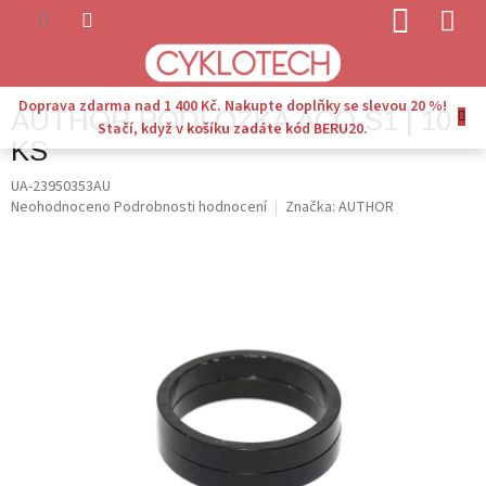
Přejít
NÁKUP
na
KOŠÍK
obsah
Doprava zdarma nad 1 400 Kč. Nakupte doplňky se slevou 20 %!
AUTHOR PODLOŽKA ACO-S1 | 10
Stačí, když v košíku zadáte kód BERU20.
KS
UA-23950353AU
Průměrné
Neohodnoceno
Podrobnosti hodnocení
Značka:
AUTHOR
hodnocení
produktu
je
0,0
z
5
hvězdiček.