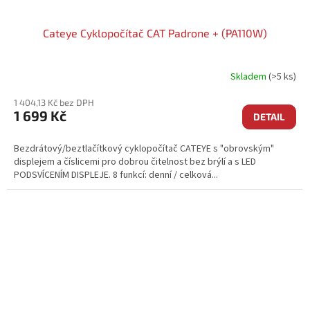
Cateye Cyklopočítač CAT Padrone + (PA110W)
Skladem
(>5 ks)
1 404,13 Kč bez DPH
1 699 Kč
DETAIL
Bezdrátový/beztlačítkový cyklopočítač CATEYE s "obrovským"
displejem a číslicemi pro dobrou čitelnost bez brýlí a s LED
PODSVÍCENÍM DISPLEJE. 8 funkcí: denní / celková...