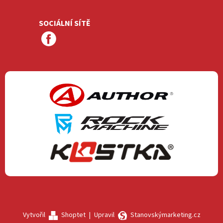
SOCIÁLNÍ SÍTĚ
Vytvořil
Shoptet
|
Upravil
Stanovskýmarketing.cz