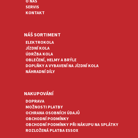
O NÁS
Í
SERVIS
KONTAKT
NÁŠ SORTIMENT
ELEKTROKOLA
JÍZDNÍ KOLA
ÚDRŽBA KOLA
OBLEČENÍ, HELMY A BRÝLE
DOPLŇKY A VYBAVENÍ NA JÍZDNÍ KOLA
NÁHRADNÍ DÍLY
NAKUPOVÁNÍ
DOPRAVA
MOŽNOSTI PLATBY
OCHRANA OSOBNÍCH ÚDAJŮ
OBCHODNÍ PODMÍNKY
OBCHODNÍ PODMÍNKY PŘI NÁKUPU NA SPLÁTKY
ROZLOŽENÁ PLATBA ESSOX