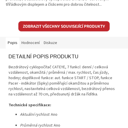
třířádkovým displejem a číslicemi pro dobrou čitelnost...
ZOBRAZIT VŠECHNY SOUVISEJÍCÍ PRODUKTY
Popis
Hodnocení
Diskuze
DETAILNÍ POPIS PRODUKTU
Bezdrátový cyklopočítač CATEYE, 7 funkcí: denní / celková
vzdálenost, okamžitá / průměrná / max. rychlost, čas jízdy,
hodiny; doplňkové funkce: aut. funkce START / STOP, funkce
Pacer - indikátor (šipky) poměřující okamžitou a průměrnou
rychlost, nastavitelná celková vzdálenost, bezdrátový přenos
na vzdálenost až 70 cm, předsunutý držák na řídítka.
Technické specifikace:
Aktuální rychlost
: Ano
Průměrná rychlost
: Ano