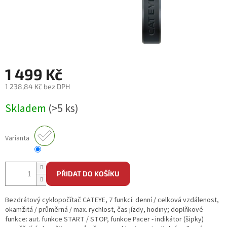
1 499 Kč
1 238,84 Kč bez DPH
Měrná
Skladem
(>5 ks)
cena:
Varianta
PŘIDAT DO KOŠÍKU
Bezdrátový cyklopočítač CATEYE, 7 funkcí: denní / celková vzdálenost,
okamžitá / průměrná / max. rychlost, čas jízdy, hodiny; doplňkové
funkce: aut. funkce START / STOP, funkce Pacer - indikátor (šipky)