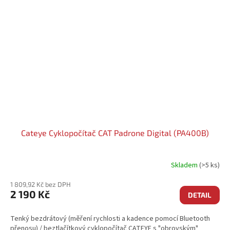
Cateye Cyklopočítač CAT Padrone Digital (PA400B)
Skladem
(>5 ks)
1 809,92 Kč bez DPH
2 190 Kč
DETAIL
Tenký bezdrátový (měření rychlosti a kadence pomocí Bluetooth
přenosu) / beztlačítkový cyklopočítač CATEYE s "obrovským"