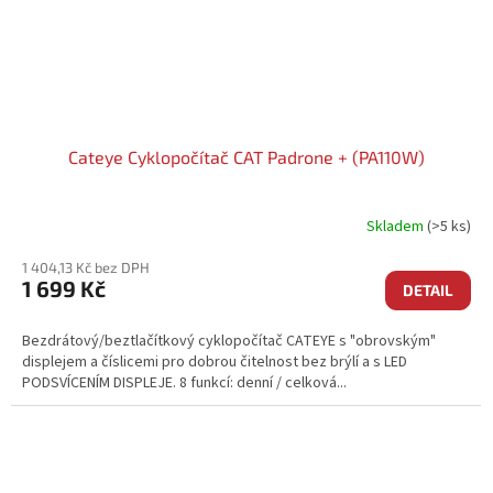
Cateye Cyklopočítač CAT Padrone + (PA110W)
Skladem
(>5 ks)
1 404,13 Kč bez DPH
1 699 Kč
DETAIL
Bezdrátový/beztlačítkový cyklopočítač CATEYE s "obrovským"
displejem a číslicemi pro dobrou čitelnost bez brýlí a s LED
PODSVÍCENÍM DISPLEJE. 8 funkcí: denní / celková...