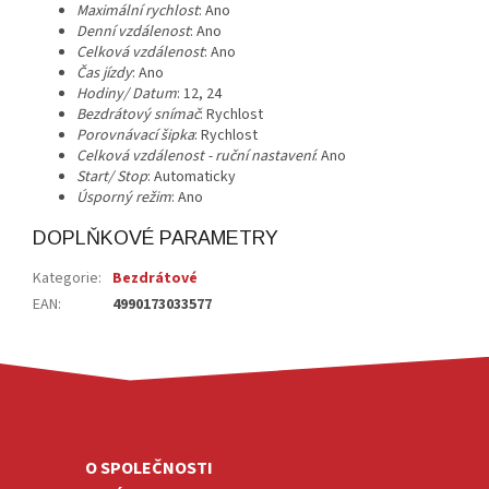
Maximální rychlost
: Ano
Denní vzdálenost
: Ano
Celková vzdálenost
: Ano
Čas jízdy
: Ano
Hodiny/ Datum
: 12, 24
Bezdrátový snímač
: Rychlost
Porovnávací šipka
: Rychlost
Celková vzdálenost - ruční nastavení
: Ano
Start/ Stop
: Automaticky
Úsporný režim
: Ano
DOPLŇKOVÉ PARAMETRY
Kategorie
:
Bezdrátové
EAN
:
4990173033577
Z
Á
P
A
O SPOLEČNOSTI