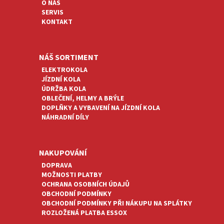
T
O NÁS
Í
SERVIS
KONTAKT
NÁŠ SORTIMENT
ELEKTROKOLA
JÍZDNÍ KOLA
ÚDRŽBA KOLA
OBLEČENÍ, HELMY A BRÝLE
DOPLŇKY A VYBAVENÍ NA JÍZDNÍ KOLA
NÁHRADNÍ DÍLY
NAKUPOVÁNÍ
DOPRAVA
MOŽNOSTI PLATBY
OCHRANA OSOBNÍCH ÚDAJŮ
OBCHODNÍ PODMÍNKY
OBCHODNÍ PODMÍNKY PŘI NÁKUPU NA SPLÁTKY
ROZLOŽENÁ PLATBA ESSOX