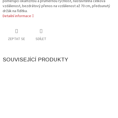
poměřující okamžitou a průměrnou rychlost, nastavitelná celková
vzdálenost, bezdrátový přenos na vzdálenost až 70 cm, předsunutý
držák na řídítka.
Detailní informace
ZEPTAT SE
SDÍLET
SOUVISEJÍCÍ PRODUKTY