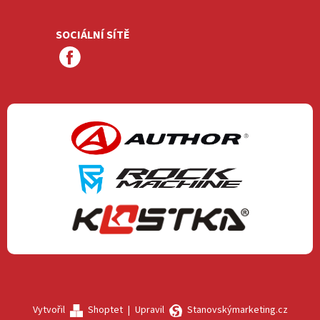
SOCIÁLNÍ SÍTĚ
Vytvořil
Shoptet
|
Upravil
Stanovskýmarketing.cz