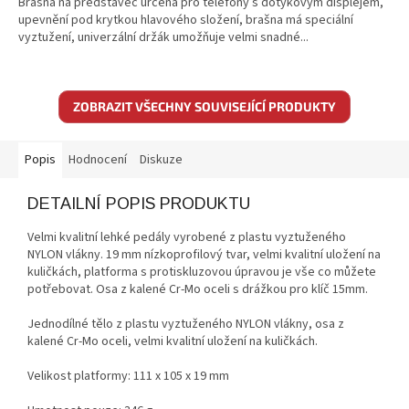
Brašna na představec určená pro telefony s dotykovým displejem,
upevnění pod krytkou hlavového složení, brašna má speciální
vyztužení, univerzální držák umožňuje velmi snadné...
ZOBRAZIT VŠECHNY SOUVISEJÍCÍ PRODUKTY
Popis
Hodnocení
Diskuze
DETAILNÍ POPIS PRODUKTU
Velmi kvalitní lehké pedály vyrobené z plastu vyztuženého
NYLON vlákny. 19 mm nízkoprofilový tvar, velmi kvalitní uložení na
kuličkách, platforma s protiskluzovou úpravou je vše co můžete
potřebovat. Osa z kalené Cr-Mo oceli s drážkou pro klíč 15mm.
Jednodílné tělo z plastu vyztuženého NYLON vlákny, osa z
kalené Cr-Mo oceli, velmi kvalitní uložení na kuličkách.
Velikost platformy: 111 x 105 x 19 mm