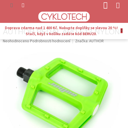
Přejít
NÁKUP
na
KOŠÍK
obsah
Doprava zdarma nad 1 400 Kč. Nakupte doplňky se slevou 20 %!
AUTHOR PEDÁL APD-F13-NYLON
Stačí, když v košíku zadáte kód BERU20.
Průměrné
Neohodnoceno
Podrobnosti hodnocení
Značka:
AUTHOR
hodnocení
produktu
je
0,0
z
5
hvězdiček.