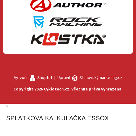
Vytvořil
Shoptet
|
Upravil
Stanovskýmarketing.cz
Copyright 2026
Cyklotech.cz
. Všechna práva vyhrazena.
×
SPLÁTKOVÁ KALKULAČKA ESSOX