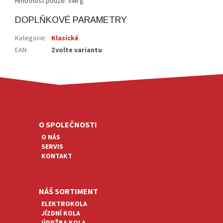
Hmotnost pouze: 346 g
DOPLŇKOVÉ PARAMETRY
Kategorie
:
Klasické
EAN
:
Zvolte variantu
Z
Á
P
A
O SPOLEČNOSTI
T
O NÁS
Í
SERVIS
KONTAKT
NÁŠ SORTIMENT
ELEKTROKOLA
JÍZDNÍ KOLA