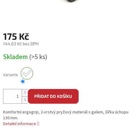
175 Kč
144,63 Kč bez DPH
Měrná
Skladem
(>5 ks)
cena:
Varianta
PŘIDAT DO KOŠÍKU
Komfortní ergogrip, 2-vrstvý pryžový materiál s gelem, šířka úchopu
130 mm.
Detailní informace