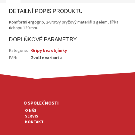
DETAILNÍ POPIS PRODUKTU
Komfortní ergogrip, 2-vrstvý pryžový materiál s gelem, šířka
úchopu 130 mm.
DOPLŇKOVÉ PARAMETRY
Kategorie
:
Gripy bez objímky
EAN
:
Zvolte variantu
Z
Á
P
A
O SPOLEČNOSTI
T
O NÁS
Í
SERVIS
KONTAKT