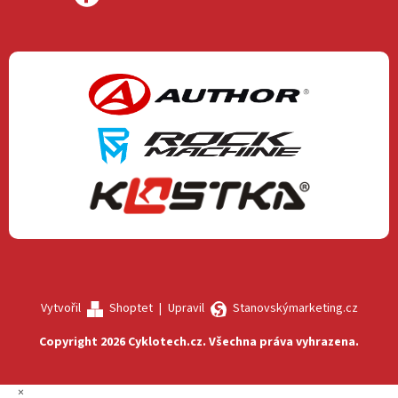
Vytvořil
Shoptet
|
Upravil
Stanovskýmarketing.cz
Copyright 2026
Cyklotech.cz
. Všechna práva vyhrazena.
×