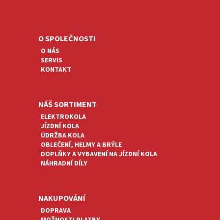
Z
Á
P
A
O SPOLEČNOSTI
T
O NÁS
Í
SERVIS
KONTAKT
NÁŠ SORTIMENT
ELEKTROKOLA
JÍZDNÍ KOLA
ÚDRŽBA KOLA
OBLEČENÍ, HELMY A BRÝLE
DOPLŇKY A VYBAVENÍ NA JÍZDNÍ KOLA
NÁHRADNÍ DÍLY
NAKUPOVÁNÍ
DOPRAVA