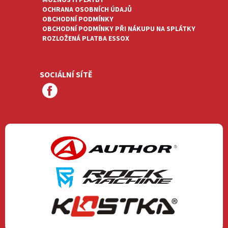
MOŽNOSTI PLATBY
OCHRANA OSOBNÍCH ÚDAJŮ
OBCHODNÍ PODMÍNKY
OBCHODNÍ PODMÍNKY PŘI NÁKUPU NA SPLÁTKY
ROZLOŽENÁ PLATBA ESSOX
SOCIÁLNÍ SÍTĚ