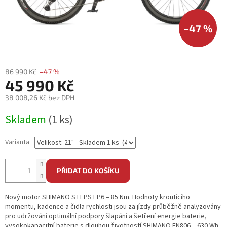
–47 %
86 990 Kč
–47 %
45 990 Kč
38 008,26 Kč bez DPH
Měrná
Skladem
(1 ks)
cena:
Varianta
PŘIDAT DO KOŠÍKU
Nový motor SHIMANO STEPS EP6 – 85 Nm. Hodnoty kroutícího
momentu, kadence a čidla rychlosti jsou za jízdy průběžně analyzovány
pro udržování optimální podpory šlapání a šetření energie baterie,
vysokokapacitní baterie s dlouhou životností SHIMANO EN806 – 630 Wh,