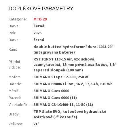
DOPLŇKOVÉ PARAMETRY
Kategorie
:
MTB 29
Barva
:
Černá
Rok
:
2025
Barva
:
černá
double butted hydroformní dural 6061 29"
Rám
:
(integrovaná baterie)
RST F1RST 110-15 Air, vzduchová,
Přední
uzamykatelná, 15 mm pevná osa Boost, 1.5"
vidlice
:
tapered sloupek (100 mm)
Motor
:
SHIMANO Steps EP-600, 250 W
Baterie
:
SHIMANO EN806 Li-Ion, 36 V, 17,5 Ah, 630 Wh
Měnič
:
SHIMANO Cues 6000
Řazení
:
SHIMANO Cues 6000 (11)
Vícekolečko
:
SHIMANO CS-LG400-11, 11-50 (11)
TRP Slate EVO, kotoučové hydraulické
Brzdy
:
4pístkové (7" kotouče)
Velikost
:
21"