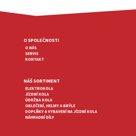
Z
Á
P
A
O SPOLEČNOSTI
T
O NÁS
Í
SERVIS
KONTAKT
NÁŠ SORTIMENT
ELEKTROKOLA
JÍZDNÍ KOLA
ÚDRŽBA KOLA
OBLEČENÍ, HELMY A BRÝLE
DOPLŇKY A VYBAVENÍ NA JÍZDNÍ KOLA
NÁHRADNÍ DÍLY