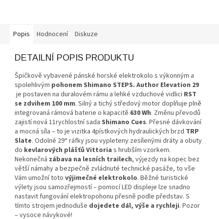
Popis
Hodnocení
Diskuze
DETAILNÍ POPIS PRODUKTU
Špičkově vybavené pánské horské elektrokolo s výkonným a
spolehlivým
pohonem Shimano STEPS.
Author Elevation 29
je postaven na duralovém rámu a lehké vzduchové vidlici
RST
se zdvihem 100 mm
. Silný a tichý středový motor doplňuje plně
integrovaná rámová baterie o kapacitě
630 Wh
. Změnu převodů
zajistí nová 11rychlostní sada
Shimano Cues
. Přesné dávkování
a mocná síla – to je vizitka 4pístkových hydraulických brzd
TRP
Slate
. Odolné 29“ ráfky jsou vypleteny zesílenými dráty a obuty
do
kevlarových plášťů Vittoria
s hrubším vzorkem.
Nekonečná
zábava na lesních trailech
, výjezdy na kopec bez
větší námahy a bezpečně zvládnuté technické pasáže, to vše
Vám umožní toto
výjimečné elektrokolo
. Běžné turistické
výlety jsou samozřejmostí – pomocí LED displeje lze snadno
nastavit fungování elektropohonu přesně podle představ. S
tímto strojem jednoduše
dojedete dál, výše a rychleji
. Pozor
– vysoce návykové!