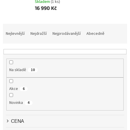
Skladem
(1 ks)
16 990 Kč
Ř
A
Nejlevnější
Nejdražší
Nejprodávanější
Abecedně
Z
E
N
Í
P
Na skladě
10
R
O
D
Akce
6
U
K
Novinka
4
T
Ů
CENA