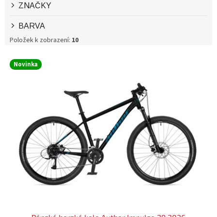
ZNAČKY
BARVA
Položek k zobrazení:
10
V
Novinka
Ý
P
I
S
P
R
O
D
U
K
T
Ů