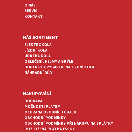
T
P
O NÁS
R
Í
SERVIS
V
KONTAKT
K
Y
V
Ý
NÁŠ SORTIMENT
P
ELEKTROKOLA
I
JÍZDNÍ KOLA
S
ÚDRŽBA KOLA
U
OBLEČENÍ, HELMY A BRÝLE
DOPLŇKY A VYBAVENÍ NA JÍZDNÍ KOLA
NÁHRADNÍ DÍLY
NAKUPOVÁNÍ
DOPRAVA
MOŽNOSTI PLATBY
OCHRANA OSOBNÍCH ÚDAJŮ
OBCHODNÍ PODMÍNKY
OBCHODNÍ PODMÍNKY PŘI NÁKUPU NA SPLÁTKY
ROZLOŽENÁ PLATBA ESSOX