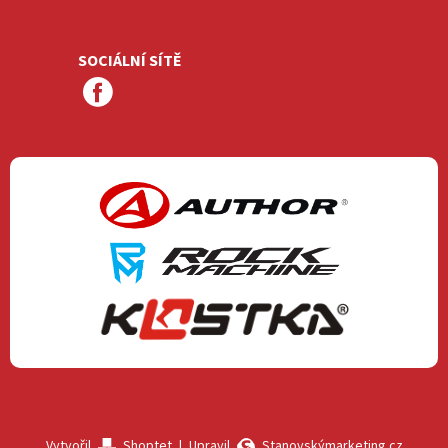
SOCIÁLNÍ SÍTĚ
Vytvořil
Shoptet
|
Upravil
Stanovskýmarketing.cz