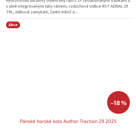
Hydroformní duralový odlehčený rám s 2× zeslabovanými trubkami a
s plně integrovanými tahy rámem, vzduchová vidlice RST AERIAL 29
TRL, dálkové zamykání, Zadní měnič a...
Akce
–18 %
Pánské horské kolo Author Traction 29 2025