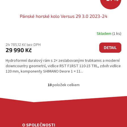
Pánské horské kolo Versus 29 3.0 2023-24
Skladem
(1 ks)
24 785,12 Kč bez DPH
DETAIL
29 990 Kč
Hydroformní duralový rám s 2× zeslabovanými trubkamis a moderní
downcountry geometrií, vidlice RST F1RST 110-15 TRL, zdvih vidlice
120 mm, komponenty SHIMANO Deore 1 × 11...
10
položek celkem
O
V
L
Á
Z
D
Á
A
P
C
A
O SPOLEČNOSTI
Í