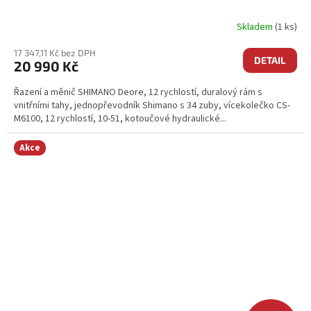
Skladem
(1 ks)
17 347,11 Kč bez DPH
DETAIL
20 990 Kč
Řazení a měnič SHIMANO Deore, 12 rychlostí, duralový rám s
vnitřními tahy, jednopřevodník Shimano s 34 zuby, vícekolečko CS-
M6100, 12 rychlostí, 10-51, kotoučové hydraulické...
Akce