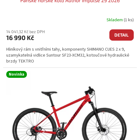
Pánské horské kolo Author Impulse 29 2026
Skladem
(1 ks)
14 041,32 Kč bez DPH
DETAIL
16 990 Kč
Hliníkový rám s vnitřními tahy, komponenty SHIMANO CUES 2 x 9,
uzamykatelná vidlice Suntour SF23-XCM32, kotoučové hydraulické
brzdy TEKTRO
Novinka