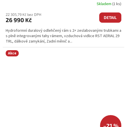
Skladem
(1 ks)
22 305,79 Kč bez DPH
DETAIL
26 990 Kč
Hydroformní duralový odlehčený rám s 2× zeslabovanými trubkami a
s plně integrovanými tahy rámem, vzduchová vidlice RST AERIAL 29
TRL, dálkové zamykání, Zadní měnič a...
Akce
–21 %