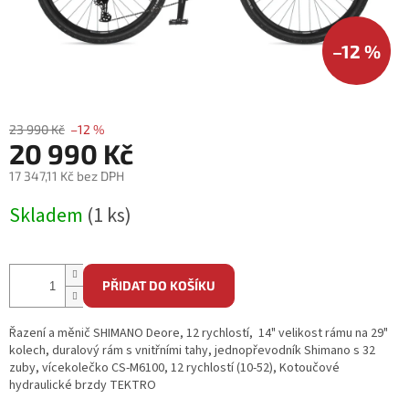
–12 %
23 990 Kč
–12 %
20 990 Kč
17 347,11 Kč bez DPH
Měrná
Skladem
(1 ks)
cena:
PŘIDAT DO KOŠÍKU
Řazení a měnič SHIMANO Deore, 12 rychlostí, 14" velikost rámu na 29"
kolech, duralový rám s vnitřními tahy, jednopřevodník Shimano s 32
zuby, vícekolečko CS-M6100, 12 rychlostí (10-52), Kotoučové
hydraulické brzdy TEKTRO