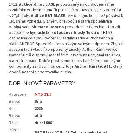
1×12.
Author Kinetic ASL
je postavený na duralovém rámu
s vnitřním vedením. Benefit pro malé postavy je v provedení 14“
s 27,5" koly.
Vidlice RST BLAZE
je v designu kola, což přispívá k
luxusnímu vzhledu. O změnu převodů se stará spolehlivá a
odolná sada
Shimano Deore
v provedení 1×12 rychlostí. Brzdí
osvědčené hydraulické
kotoučové brzdy
Tektro
TR160.
Zapletená kola jsou tvořena vlastními ráfky Author Xenon a
plášti AUTHOR Speed Master s nízkým valivým odporem. Zbytek
osazení tvoří vlastní komponenty značky Author. Rám i vidlice
samozřejmě disponují montážními otvory na uchycení stojánku,
blatníků i nosiče. Dobře postavené kolo s funkčními a odolnými
komponenty za rozumnou cenu to je
Author Kinetic ASL
, který
v sobě nezapře sportovního ducha.
DOPLŇKOVÉ PARAMETRY
Kategorie
:
MTB 27.5
Barva
:
Bílá
Rok
:
2025
Barva
:
bílá
Rám
:
dural 6061
Přední
RST Blaze 27.5 / 29 TnL, uzamykatelná