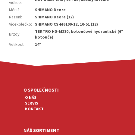
vidlice
:
Měnič
:
SHIMANO Deore
Řazení
:
SHIMANO Deore (12)
Vícekolečko
:
SHIMANO CS-M6100-12, 10-51 (12)
TEKTRO HD-M280, kotoučové hydraulické (6"
Brzdy
:
kotouče)
Velikost
:
14"
Z
Á
P
A
O SPOLEČNOSTI
T
O NÁS
Í
SERVIS
KONTAKT
NÁŠ SORTIMENT