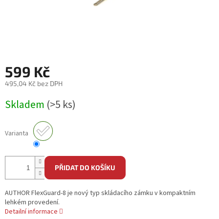
599 Kč
495,04 Kč bez DPH
Měrná
Skladem
(>5 ks)
cena:
Varianta
PŘIDAT DO KOŠÍKU
AUTHOR FlexGuard-8 je nový typ skládacího zámku v kompaktním
lehkém provedení.
Detailní informace