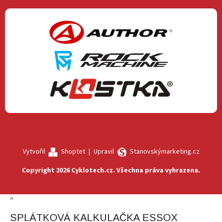
Vytvořil
Shoptet
|
Upravil
Stanovskýmarketing.cz
Copyright 2026
Cyklotech.cz
. Všechna práva vyhrazena.
×
SPLÁTKOVÁ KALKULAČKA ESSOX