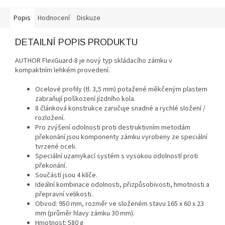
Popis
Hodnocení
Diskuze
DETAILNÍ POPIS PRODUKTU
AUTHOR FlexGuard-8 je nový typ skládacího zámku v
kompaktním lehkém provedení.
Ocelové profily (tl. 3,5 mm) potažené měkčeným plastem
zabraňují poškození jízdního kola.
8 článková konstrukce zaručuje snadné a rychlé složení /
rozložení.
Pro zvýšení odolnosti proti destruktivním metodám
překonání jsou komponenty zámku vyrobeny ze speciální
tvrzené oceli.
Speciální uzamykací systém s vysokou odolností proti
překonání.
Součástí jsou 4 klíče.
Ideální kombinace odolnosti, přizpůsobivosti, hmotnosti a
přepravní velikosti.
Obvod: 950 mm, rozměr ve složeném stavu 165 x 60 x 23
mm (průměr hlavy zámku 30 mm).
Hmotnost: 580 g