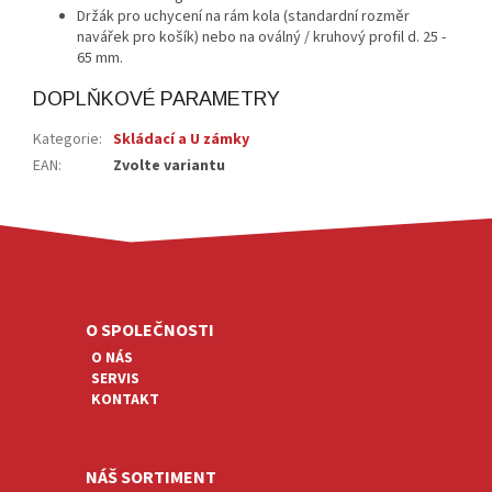
Držák pro uchycení na rám kola (standardní rozměr
navářek pro košík) nebo na oválný / kruhový profil d. 25 -
65 mm.
DOPLŇKOVÉ PARAMETRY
Kategorie
:
Skládací a U zámky
EAN
:
Zvolte variantu
Z
Á
P
A
O SPOLEČNOSTI
T
O NÁS
Í
SERVIS
KONTAKT
NÁŠ SORTIMENT