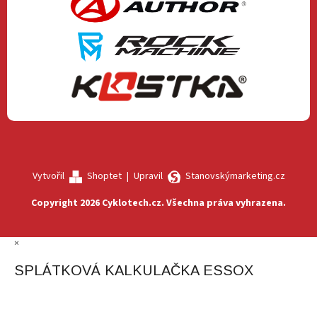
Vytvořil
Shoptet
|
Upravil
Stanovskýmarketing.cz
Copyright 2026
Cyklotech.cz
. Všechna práva vyhrazena.
×
SPLÁTKOVÁ KALKULAČKA ESSOX