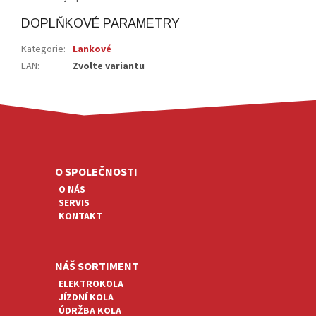
DOPLŇKOVÉ PARAMETRY
Kategorie
:
Lankové
EAN
:
Zvolte variantu
Z
Á
P
A
O SPOLEČNOSTI
T
O NÁS
Í
SERVIS
KONTAKT
NÁŠ SORTIMENT
ELEKTROKOLA
JÍZDNÍ KOLA
ÚDRŽBA KOLA