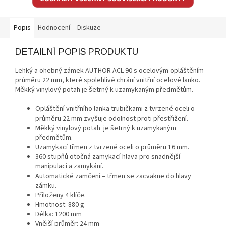
Popis
Hodnocení
Diskuze
DETAILNÍ POPIS PRODUKTU
Lehký a ohebný zámek AUTHOR ACL-90 s ocelovým opláštěním
průměru 22 mm, které spolehlivě chrání vnitřní ocelové lanko.
Měkký vinylový potah je šetrný k uzamykaným předmětům.
Opláštění vnitřního lanka trubičkami z tvrzené oceli o
průměru 22 mm zvyšuje odolnost proti přestřižení.
Měkký vinylový potah je šetrný k uzamykaným
předmětům.
Uzamykací třmen z tvrzené oceli o průměru 16 mm.
360 stupňů otočná zamykací hlava pro snadnější
manipulaci a zamykání.
Automatické zamčení – třmen se zacvakne do hlavy
zámku.
Přiloženy 4 klíče.
Hmotnost: 880 g
Délka: 1200 mm
Vnější průměr: 24 mm