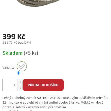
399 Kč
329,75 Kč bez DPH
Měrná
Skladem
(>5 ks)
cena:
Varianta
PŘIDAT DO KOŠÍKU
Lehký a ohebný zámek AUTHOR ACL-90 s ocelovým opláštěním průměru
22 mm, které spolehlivě chrání vnitřní ocelové lanko. Měkký vinylový
potah je šetrný k uzamykaným předmětům.