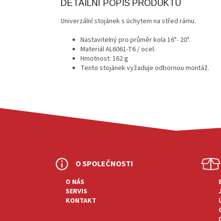
DETAILNÍ POPIS PRODUKTU
Univerzální stojánek s úchytem na střed rámu.
Nastavitelný pro průměr kola 16"- 20".
Materiál AL6061-T6 / ocel.
Hmotnost: 162 g
Tento stojánek vyžaduje odbornou montáž.
Z
Á
P
O SPOLEČNOSTI
A
T
O NÁS
SERVIS
Í
KONTAKT