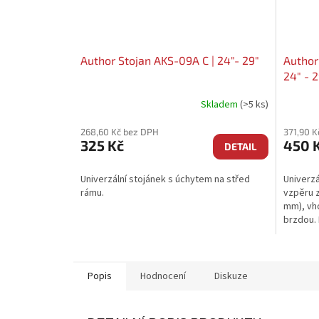
Author Stojan AKS-09A C | 24"- 29"
Author
24" - 2
Skladem
(>5 ks)
268,60 Kč bez DPH
371,90 K
325 Kč
450 
DETAIL
Univerzální stojánek s úchytem na střed
Univerzá
rámu.
vzpěru z
mm), vh
brzdou. 
pro E-kol
Popis
Hodnocení
Diskuze