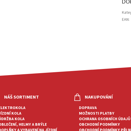
DO
Kate
EAN
:
NÁŠ SORTIMENT
NAKUPOVÁNÍ
ELEKTROKOLA
DOPRAVA
JÍZDNÍ KOLA
MOŽNOSTI PLATBY
ÚDRŽBA KOLA
OCHRANA OSOBNÍCH ÚDAJŮ
OBLEČENÍ, HELMY A BRÝLE
OBCHODNÍ PODMÍNKY
DOPLŇKY A VYBAVENÍ NA JÍZDNÍ
OBCHODNÍ PODMÍNKY PŘI 