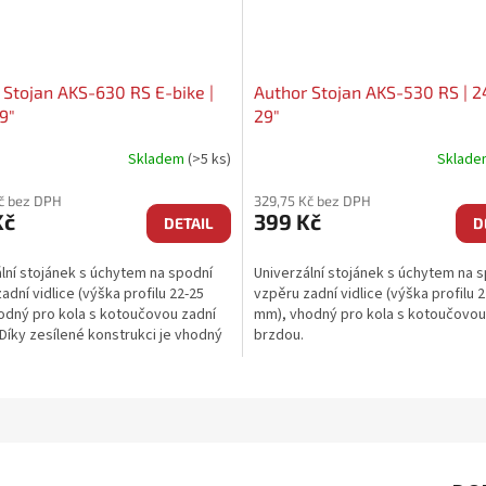
 Stojan AKS-630 RS E-bike |
Author Stojan AKS-530 RS | 2
9"
29"
Skladem
(>5 ks)
Sklad
č bez DPH
329,75 Kč bez DPH
Kč
399 Kč
DETAIL
D
lní stojánek s úchytem na spodní
Univerzální stojánek s úchytem na 
adní vidlice (výška profilu 22-25
vzpěru zadní vidlice (výška profilu 
odný pro kola s kotoučovou zadní
mm), vhodný pro kola s kotoučovou
Díky zesílené konstrukci je vhodný
brzdou.
a,...