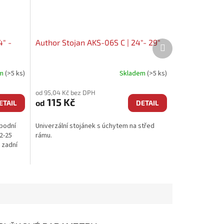
4" -
Author Stojan AKS-06S C | 24"- 29"
Další
produkt
em
(>5 ks)
Skladem
(>5 ks)
od 95,04 Kč bez DPH
115 Kč
od
ETAIL
DETAIL
spodní
Univerzální stojánek s úchytem na střed
22-25
rámu.
 zadní