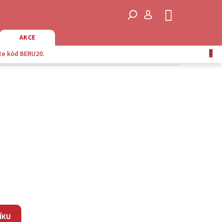
NÁKUPNÍ
KOŠÍK
AKCE
te kód BERU20.
ÍKU