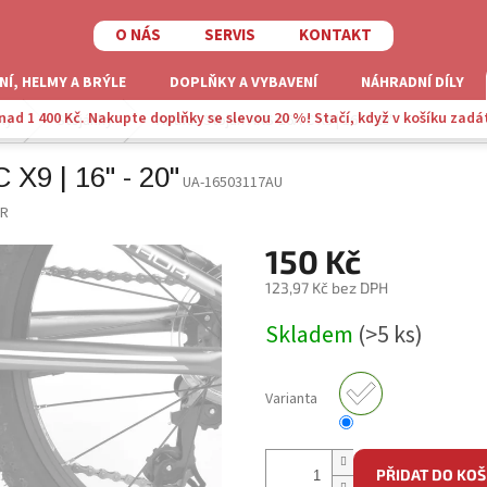
O NÁS
SERVIS
KONTAKT
NÍ, HELMY A BRÝLE
DOPLŇKY A VYBAVENÍ
NÁHRADNÍ DÍLY
ad 1 400 Kč. Nakupte doplňky se slevou 20 %! Stačí, když v košíku zadá
ky
Stojánky
Author Stojan AKS-16A C X9 | 16" - 20"
9 | 16" - 20"
UA-16503117AU
R
150 Kč
123,97 Kč bez DPH
Měrná
Skladem
(>5 ks)
cena:
Varianta
PŘIDAT DO KOŠ