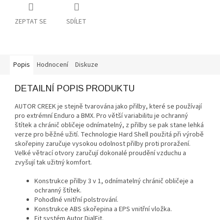
ZEPTAT SE
SDÍLET
Popis
Hodnocení
Diskuze
DETAILNÍ POPIS PRODUKTU
AUTOR CREEK je stejně tvarována jako přilby, které se používají
pro extrémní Enduro a BMX. Pro větší variabilitu je ochranný
štítek a chránič obličeje odnímatelný, z přilby se pak stane lehká
verze pro běžné užití. Technologie Hard Shell použitá při výrobě
skořepiny zaručuje vysokou odolnost přilby proti proražení.
Velké větrací otvory zaručují dokonalé proudění vzduchu a
zvyšují tak užitný komfort.
Konstrukce přilby 3 v 1, odnímatelný chránič obličeje a
ochranný štítek.
Pohodlné vnitřní polstrování.
Konstrukce ABS skořepina a EPS vnitřní vložka.
Fit systém Autor DialFit.