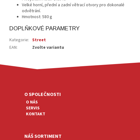
Velké horní, přední a zadní větrací otvory pro dokonalé
odvětrání.
Hmotnost: 580 g
DOPLŇKOVÉ PARAMETRY
Kategorie
:
Street
EAN
:
Zvolte variantu
Z
Á
P
A
O SPOLEČNOSTI
T
O NÁS
Í
SERVIS
KONTAKT
NÁŠ SORTIMENT