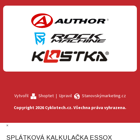
Vytvořil
Shoptet
|
Upravil
Stanovskýmarketing.cz
Copyright 2026
Cyklotech.cz
. Všechna práva vyhrazena.
×
SPLÁTKOVÁ KALKULAČKA ESSOX