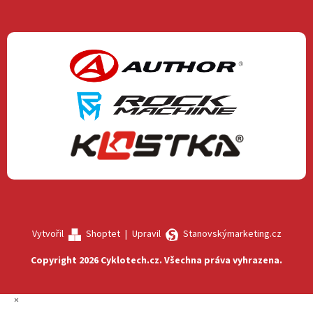
Vytvořil
Shoptet
|
Upravil
Stanovskýmarketing.cz
Copyright 2026
Cyklotech.cz
. Všechna práva vyhrazena.
×