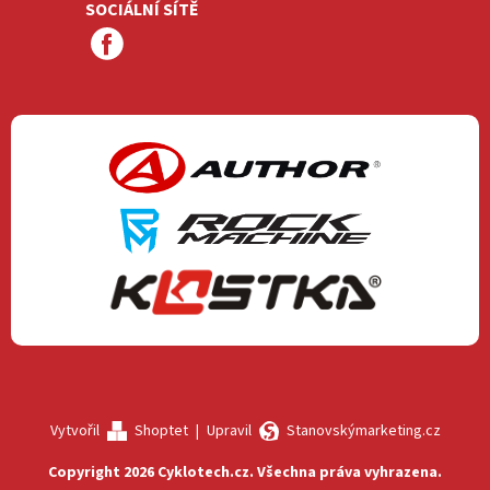
SOCIÁLNÍ SÍTĚ
Vytvořil
Shoptet
|
Upravil
Stanovskýmarketing.cz
Copyright 2026
Cyklotech.cz
. Všechna práva vyhrazena.