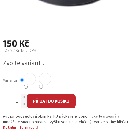
150 Kč
123,97 Kč bez DPH
Měrná
Zvolte variantu
cena:
Varianta
PŘIDAT DO KOŠÍKU
Author podsedlová objímka. RU páčka je ergonomicky tvarovaná a
umožňuje snadno nastavit výšku sedla. Odlehčený tvar ze slitiny hliníku.
Detailní informace