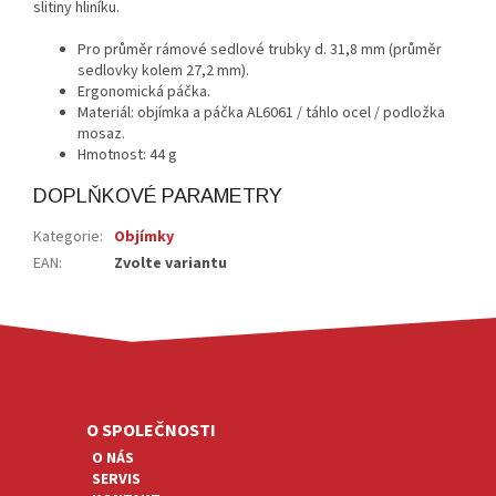
slitiny hliníku.
Pro průměr rámové sedlové trubky d. 31,8 mm (průměr
sedlovky kolem 27,2 mm).
Ergonomická páčka.
Materiál: objímka a páčka AL6061 / táhlo ocel / podložka
mosaz.
Hmotnost: 44 g
DOPLŇKOVÉ PARAMETRY
Kategorie
:
Objímky
EAN
:
Zvolte variantu
Z
Á
P
A
O SPOLEČNOSTI
T
O NÁS
Í
SERVIS