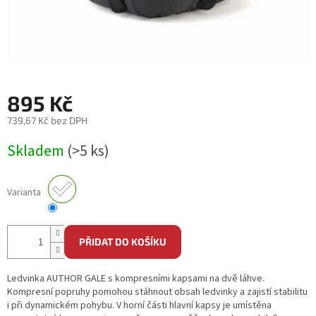
895 Kč
739,67 Kč bez DPH
Měrná
Skladem
(>5 ks)
cena:
Varianta
PŘIDAT DO KOŠÍKU
Ledvinka AUTHOR GALE s kompresními kapsami na dvě láhve.
Kompresní popruhy pomohou stáhnout obsah ledvinky a zajistí stabilitu
i při dynamickém pohybu. V horní části hlavní kapsy je umístěna