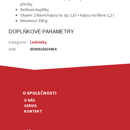
přezky
Reflexní doplňky
Objem: 2 hlavní kapsy na zip 2,8 l + kapsy na láhve 2,2 l
Hmotnost 300 g
DOPLŇKOVÉ PARAMETRY
Kategorie
:
Ledvinky
EAN
:
8590816019454
Z
Á
P
A
O SPOLEČNOSTI
T
O NÁS
Í
SERVIS
KONTAKT