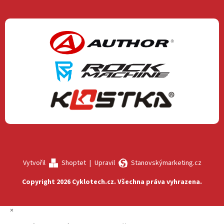
Vytvořil
Shoptet
|
Upravil
Stanovskýmarketing.cz
Copyright 2026
Cyklotech.cz
. Všechna práva vyhrazena.
×