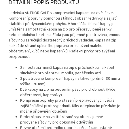
DETAILNÍ POPIS PRODUKTU
Ledvinka AUTHOR GALE s kompresními kapsami na dvě láhve.
Kompresní popruhy pomohou stáhnout obsah ledvinky a zajistí
stabilitu i při dynamickém pohybu. V horní části hlavní kapsy je
umístěna samostatná kapsa na zip pro přepravu peněženky
nebo mobilního telefonu. Záda jsou příjemně polstrována jemnou
síťovinou zaručující dostatečný průchod vzduchu. Kapsa na zip
na každé straně upínacího popruhu pro uložení malého
občerstvení, klíčů nebo kapesníků. Reflexní prvky pro zvýšení
bezpečnosti.
Samostatná menší kapsa na zip s průchodkou na kabel
sluchátek pro přepravu mobilu, peněženky atd
2 polstrované kompresní kapsy na láhve ( průměr 80 mm a
výška 170 mm)
Dvě kapsy na zip na bederním pásu pro drobnosti (klíče,
občerstvení, kapesníky)
Kompresní popruhy pro stažení přepravovaných věcí a
zajištění láhví proti vypadnutí. Díky odepínacím přezkám je
možné připevnění oblečení
Bederní pás je na vnitřní straně vyroben z jemné
prodyšné síťoviny pro dokonalé odvětrání
Pevné utažení bederního popruhu přes 2 samostatné