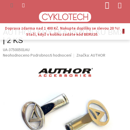
Přejít
NÁKUP
na
KOŠÍK
obsah
Doprava zdarma nad 1 400 Kč. Nakupte doplňky se slevou 20 %!
AUTHOR KRYTKA VENTILKU BMX
Stačí, když v košíku zadáte kód BERU20.
| 2 KS
UA-37500501AU
Průměrné
Neohodnoceno
Podrobnosti hodnocení
Značka:
AUTHOR
hodnocení
produktu
je
0,0
z
5
hvězdiček.