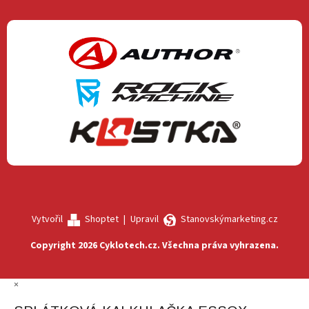
Vytvořil
Shoptet
|
Upravil
Stanovskýmarketing.cz
Copyright 2026
Cyklotech.cz
. Všechna práva vyhrazena.
×