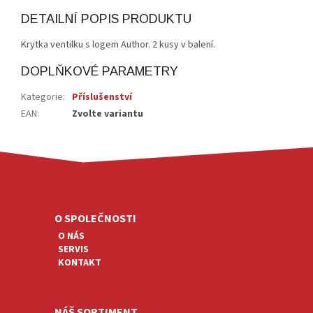
DETAILNÍ POPIS PRODUKTU
Krytka ventilku s logem Author. 2 kusy v balení.
DOPLŇKOVÉ PARAMETRY
Kategorie
:
Příslušenství
EAN
:
Zvolte variantu
Z
Á
P
A
O SPOLEČNOSTI
T
O NÁS
Í
SERVIS
KONTAKT
NÁŠ SORTIMENT