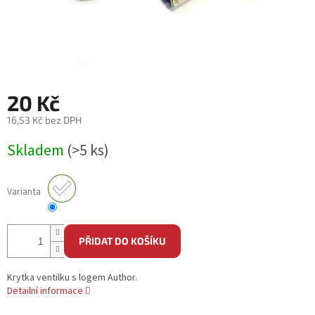
20 Kč
16,53 Kč bez DPH
Měrná
Skladem
(>5 ks)
cena:
Varianta
PŘIDAT DO KOŠÍKU
Krytka ventilku s logem Author.
Detailní informace