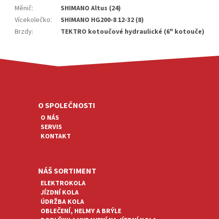
Měnič
:
SHIMANO Altus (24)
Vícekolečko
:
SHIMANO HG200-8 12-32 (8)
Brzdy
:
TEKTRO kotoučové hydraulické (6" kotouče)
Z
Á
P
A
O SPOLEČNOSTI
T
O NÁS
Í
SERVIS
KONTAKT
NÁŠ SORTIMENT
ELEKTROKOLA
JÍZDNÍ KOLA
ÚDRŽBA KOLA
OBLEČENÍ, HELMY A BRÝLE