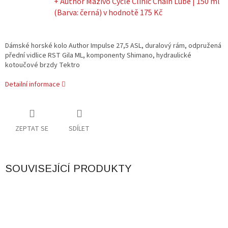
+ Author Mazivo Cycle Clinic Chain Lube | 150 ml
(Barva: černá)
v hodnotě 175 Kč
Dámské horské kolo Author Impulse 27,5 ASL, duralový rám, odpružená
přední vidlice RST Gila ML, komponenty Shimano, hydraulické
kotoučové brzdy Tektro
Detailní informace
ZEPTAT SE
SDÍLET
SOUVISEJÍCÍ PRODUKTY