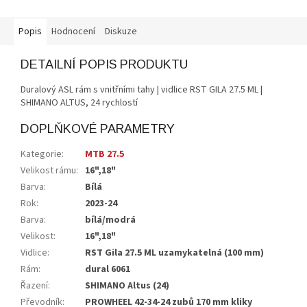
Popis
Hodnocení
Diskuze
DETAILNÍ POPIS PRODUKTU
Duralový ASL rám s vnitřními tahy | vidlice RST GILA 27.5 ML |
SHIMANO ALTUS, 24 rychlostí
DOPLŇKOVÉ PARAMETRY
Kategorie
:
MTB 27.5
Velikost rámu
:
16",18"
Barva
:
Bílá
Rok
:
2023-24
Barva
:
bílá/modrá
Velikost
:
16",18"
Vidlice
:
RST Gila 27.5 ML uzamykatelná (100 mm)
Rám
:
dural 6061
Řazení
:
SHIMANO Altus (24)
Převodník
:
PROWHEEL 42-34-24 zubů 170 mm kliky