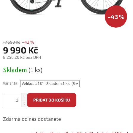
–43 %
17 590 Kč
–43 %
9 990 Kč
8 256,20 Kč bez DPH
Měrná
Skladem
(1 ks)
cena:
Varianta
PŘIDAT DO KOŠÍKU
Zdarma od nás dostanete