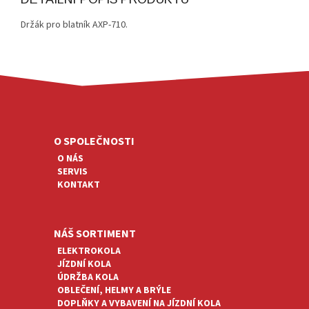
Držák pro blatník AXP-710.
Z
Á
P
A
O SPOLEČNOSTI
T
O NÁS
Í
SERVIS
KONTAKT
NÁŠ SORTIMENT
ELEKTROKOLA
JÍZDNÍ KOLA
ÚDRŽBA KOLA
OBLEČENÍ, HELMY A BRÝLE
DOPLŇKY A VYBAVENÍ NA JÍZDNÍ KOLA