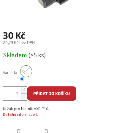
30 Kč
24,79 Kč bez DPH
Měrná
Skladem
(>5 ks)
cena:
Varianta
PŘIDAT DO KOŠÍKU
Držák pro blatník AXP-710.
Detailní informace