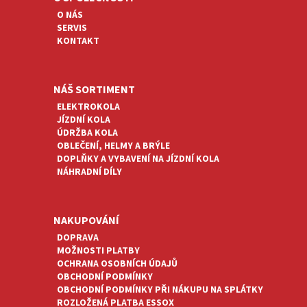
T
O NÁS
Í
SERVIS
KONTAKT
NÁŠ SORTIMENT
ELEKTROKOLA
JÍZDNÍ KOLA
ÚDRŽBA KOLA
OBLEČENÍ, HELMY A BRÝLE
DOPLŇKY A VYBAVENÍ NA JÍZDNÍ KOLA
NÁHRADNÍ DÍLY
NAKUPOVÁNÍ
DOPRAVA
MOŽNOSTI PLATBY
OCHRANA OSOBNÍCH ÚDAJŮ
OBCHODNÍ PODMÍNKY
OBCHODNÍ PODMÍNKY PŘI NÁKUPU NA SPLÁTKY
ROZLOŽENÁ PLATBA ESSOX