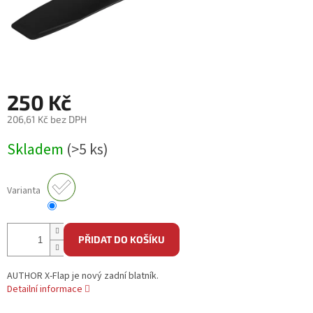
250 Kč
206,61 Kč bez DPH
Měrná
Skladem
(>5 ks)
cena:
Varianta
PŘIDAT DO KOŠÍKU
AUTHOR X-Flap je nový zadní blatník.
Detailní informace