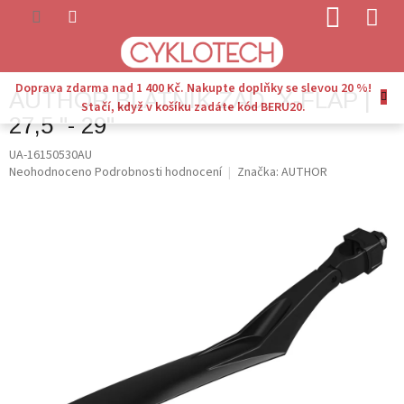
Přejít
NÁKUP
na
KOŠÍK
obsah
Doprava zdarma nad 1 400 Kč. Nakupte doplňky se slevou 20 %!
AUTHOR BLATNÍK ZAD. X-FLAP |
Stačí, když v košíku zadáte kód BERU20.
27,5 "- 29"
UA-16150530AU
Průměrné
Neohodnoceno
Podrobnosti hodnocení
Značka:
AUTHOR
hodnocení
produktu
je
0,0
z
5
hvězdiček.