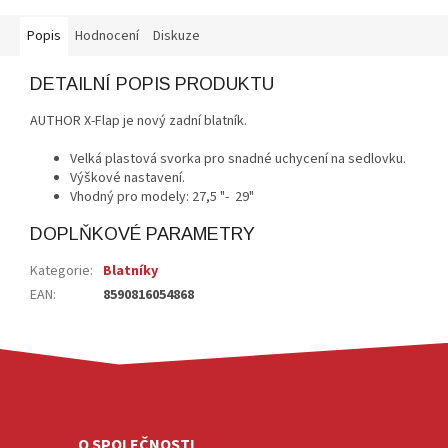
Popis
Hodnocení
Diskuze
DETAILNÍ POPIS PRODUKTU
AUTHOR X-Flap je nový zadní blatník.
Velká plastová svorka pro snadné uchycení na sedlovku.
Výškové nastavení.
Vhodný pro modely: 27,5 "- 29"
DOPLŇKOVÉ PARAMETRY
Kategorie
:
Blatníky
EAN
:
8590816054868
Z
Á
P
A
O SPOLEČNOSTI